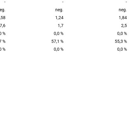
-
-
-
eg.
neg.
neg.
,58
1,24
1,84
7,6
1,7
2,5
0 %
0,0 %
0,0 %
7 %
57,1 %
55,3 %
0 %
0,0 %
0,0 %