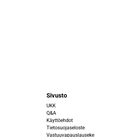
Sivusto
UKK
Q&A
Käyttöehdot
Tietosuojaseloste
Vastuuvapauslauseke