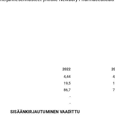
2022
2
2022
2
4,44
4
19,5
1
86,7
7
-
-
-
SISÄÄNKIRJAUTUMINEN VAADITTU