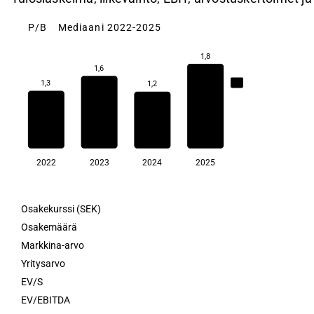
P/B
Mediaani 2022-2025
1,8
1,6
1,4
1,3
1,2
2022
2023
2024
2025
Osakekurssi (SEK)
Osakemäärä
Markkina-arvo
Yritysarvo
EV/S
EV/EBITDA