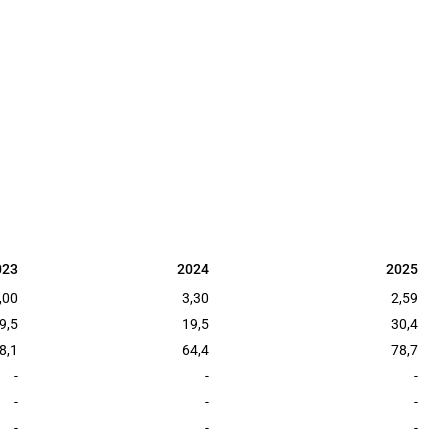
023
2024
2025
023
2024
2025
,00
3,30
2,59
9,5
19,5
30,4
8,1
64,4
78,7
-
-
-
-
-
-
-
-
-