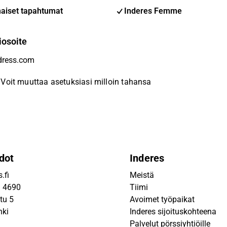
aiset tapahtumat
Inderes Femme
iosoite
Voit muuttaa asetuksiasi milloin tahansa
dot
Inderes
.fi
Meistä
9 4690
Tiimi
tu 5
Avoimet työpaikat
nki
Inderes sijoituskohteena
Palvelut pörssiyhtiöille