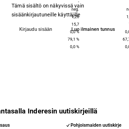
-
Tämä sisältö on näkyvissä vain
neg.
n
sisäänkirjautuneille käyttäjille
1,26
1
15,7
Luo ilmainen tunnus
Kirjaudu sisään
0,0 %
0,
79,1 %
67,
0,0 %
0,
ntasalla Inderesin uutiskirjeillä
saus
Pohjoismaiden uutiskirje