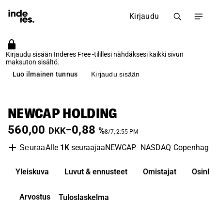
Kirjaudu
Kirjaudu sisään Inderes Free -tilillesi nähdäksesi kaikki sivun
maksuton sisältö.
Luo ilmainen tunnus
Kirjaudu sisään
NEWCAP HOLDING
560,00
−0,88
DKK
%
8/7, 2:55 PM
Alle
1K
seuraajaa
NEWCAP
NASDAQ Copenhage
Seuraa
Yleiskuva
Luvut & ennusteet
Omistajat
Osinko
Arvostus
Tuloslaskelma