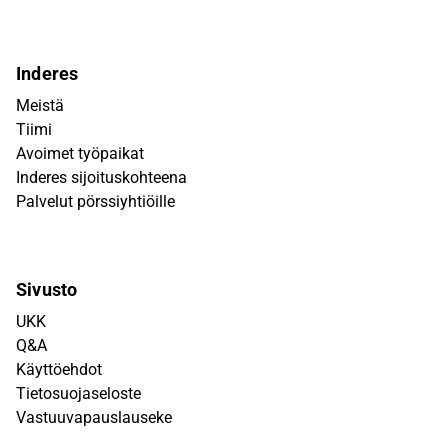
Inderes
Meistä
Tiimi
Avoimet työpaikat
Inderes sijoituskohteena
Palvelut pörssiyhtiöille
Sivusto
UKK
Q&A
Käyttöehdot
Tietosuojaseloste
Vastuuvapauslauseke