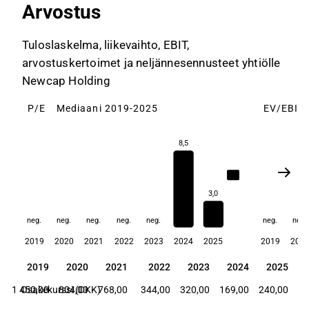
Arvostus
Tuloslaskelma, liikevaihto, EBIT,
arvostuskertoimet ja neljännesennusteet yhtiölle
Newcap Holding
P/E
Mediaani 2019-2025
EV/EBIT
8,5
5,8
3,0
neg.
neg.
neg.
neg.
neg.
neg.
neg.
2019
2020
2021
2022
2023
2024
2025
2019
202
2019
2020
2021
2022
2023
2024
2025
2019
2020
2021
2022
2023
2024
2025
1 450,00
Osakekurssi (DKK)
804,00
768,00
344,00
320,00
169,00
240,00