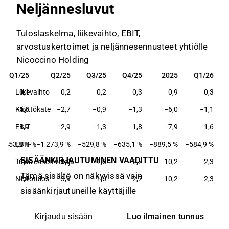
Neljännesluvut
Tuloslaskelma, liikevaihto, EBIT,
arvostuskertoimet ja neljännesennusteet yhtiölle
Nicoccino Holding
Q1/25
Q2/25
Q3/25
Q4/25
2025
Q1/26
Q1/25
Q2/25
Q3/25
Q4/25
2025
Q1/26
Liikevaihto
0,1
0,2
0,2
0,3
0,9
0,3
Käyttökate
−1,6
−2,7
−0,9
−1,3
−6,0
−1,1
EBIT
−1,9
−2,9
−1,3
−1,8
−7,9
−1,6
1 453,8 %
EBIT-%
−1 273,9 %
−529,8 %
−635,1 %
−889,5 %
−584,9 %
SISÄÄNKIRJAUTUMINEN VAADITTU
Tulos ennen veroja
−1,9
−3,9
−1,6
−2,7
−10,2
−2,3
Tämä sisältö on näkyvissä vain
Nettotulos
−1,9
−3,9
−1,6
−2,7
−10,2
−2,3
sisäänkirjautuneille käyttäjille
Luo ilmainen tunnus
Kirjaudu sisään