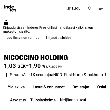
Kirjaudu
Kirjaudu sisään Inderes Free -tilillesi nähdäksesi kaikki sivun
maksuton sisältö.
Luo ilmainen tunnus
Kirjaudu sisään
NICOCCINO HOLDING
1,03
−1,90
SEK
%
8/7, 3:29 PM
Alle
1K
seuraajaa
NICO
First North Stockholm
Fo
Seuraa
Yleiskuva
Luvut & ennusteet
Omistajat
Osinko
Neljännesluvut
Arvostus
Tuloslaskelma