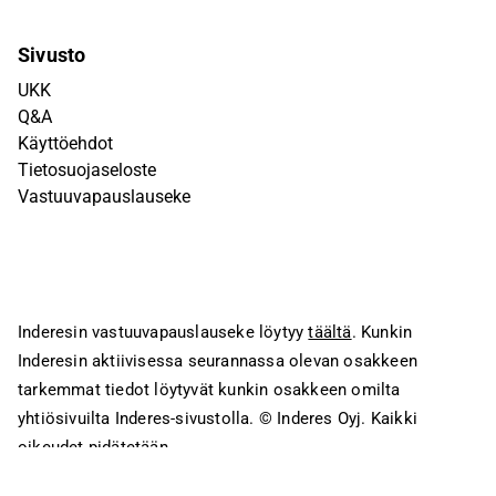
Sivusto
UKK
Q&A
Käyttöehdot
Tietosuojaseloste
Vastuuvapauslauseke
Inderesin vastuuvapauslauseke löytyy
täältä
. Kunkin
Inderesin aktiivisessa seurannassa olevan osakkeen
tarkemmat tiedot löytyvät kunkin osakkeen omilta
yhtiösivuilta Inderes-sivustolla.
© Inderes Oyj. Kaikki
oikeudet pidätetään.