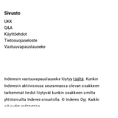
Sivusto
UKK
Q&A
Käyttöehdot
Tietosuojaseloste
Vastuuvapauslauseke
Inderesin vastuuvapauslauseke löytyy
täältä
. Kunkin
Inderesin aktiivisessa seurannassa olevan osakkeen
tarkemmat tiedot löytyvät kunkin osakkeen omilta
yhtiösivuilta Inderes-sivustolla.
© Inderes Oyj. Kaikki
oikeudet pidätetään.