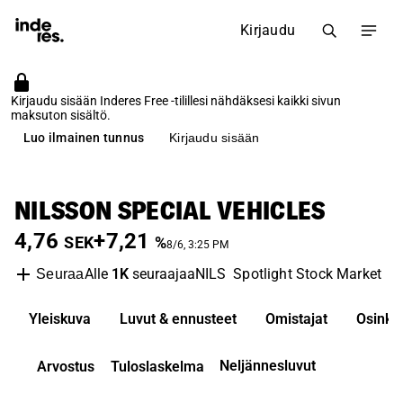
Kirjaudu
Kirjaudu sisään Inderes Free -tilillesi nähdäksesi kaikki sivun
maksuton sisältö.
Luo ilmainen tunnus
Kirjaudu sisään
NILSSON SPECIAL VEHICLES
4,76
+7,21
SEK
%
8/6, 3:25 PM
Alle
1K
seuraajaa
NILS
Spotlight Stock Market
A
Seuraa
Yleiskuva
Luvut & ennusteet
Omistajat
Osinko
Neljännesluvut
Arvostus
Tuloslaskelma