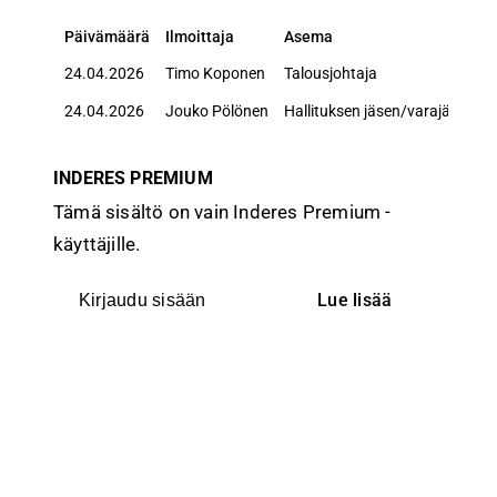
Päivämäärä
Ilmoittaja
Asema
Päivämäärä
Ilmoittaja
Asema
24.04.2026
Timo Koponen
Talousjohtaja
24.04.2026
Jouko Pölönen
Hallituksen jäsen/varajäsen
INDERES PREMIUM
Tämä sisältö on vain Inderes Premium -
käyttäjille.
Lue lisää
Kirjaudu sisään