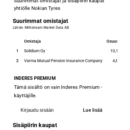
Suurimmat omistajat ja sisäpiirin kaupat
yhtiölle Nokian Tyres
Suurimmat omistajat
Lähde: Millistream Market Data AB
Omistaja
Osuus
Ä
Omistaja
Osuus
Ä
1
Solidium Oy
10,1
%
2
Varma Mutual Pension Insurance Company
4,8
%
INDERES PREMIUM
Tämä sisältö on vain Inderes Premium -
käyttäjille.
Lue lisää
Kirjaudu sisään
Sisäpiirin kaupat