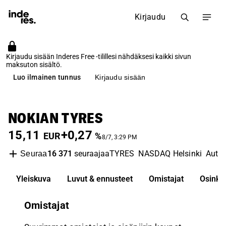
Kirjaudu
Kirjaudu sisään Inderes Free -tilillesi nähdäksesi kaikki sivun
maksuton sisältö.
Luo ilmainen tunnus
Kirjaudu sisään
NOKIAN TYRES
15,11
+0,27
EUR
%
8/7, 3:29 PM
16 371
seuraajaa
TYRES
NASDAQ Helsinki
Auto
Seuraa
Yleiskuva
Luvut & ennusteet
Omistajat
Osinko
Omistajat