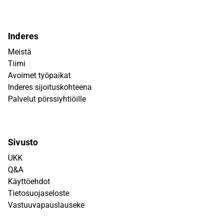
Inderes
Meistä
Tiimi
Avoimet työpaikat
Inderes sijoituskohteena
Palvelut pörssiyhtiöille
Sivusto
UKK
Q&A
Käyttöehdot
Tietosuojaseloste
Vastuuvapauslauseke