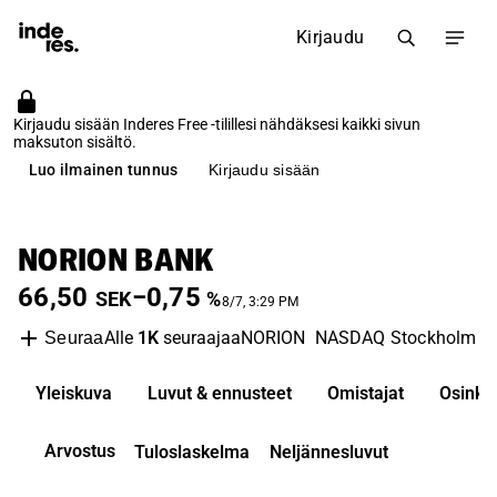
Kirjaudu
Kirjaudu sisään Inderes Free -tilillesi nähdäksesi kaikki sivun
maksuton sisältö.
Luo ilmainen tunnus
Kirjaudu sisään
NORION BANK
66,50
−0,75
SEK
%
8/7, 3:29 PM
Alle
1K
seuraajaa
NORION
NASDAQ Stockholm
B
Seuraa
Yleiskuva
Luvut & ennusteet
Omistajat
Osinko
Arvostus
Tuloslaskelma
Neljännesluvut