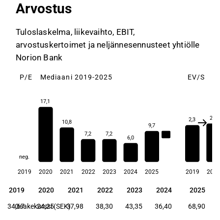
Arvostus
Tuloslaskelma, liikevaihto, EBIT,
arvostuskertoimet ja neljännesennusteet yhtiölle
Norion Bank
P/E
Mediaani 2019-2025
EV/S
M
17,1
2,4
2,3
10,8
9,7
7,2
7,2
8,5
6,0
neg.
2019
2020
2021
2022
2023
2024
2025
2019
202
2019
2020
2021
2022
2023
2024
2025
2019
2020
2021
2022
2023
2024
2025
34,67
Osakekurssi (SEK)
24,25
37,98
38,30
43,35
36,40
68,90