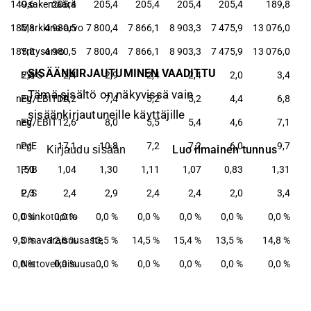
149,6
Osakemäärä
205,4
205,4
205,4
205,4
205,4
189,8
5 185,8
Markkina-arvo
4 980,5
7 800,4
7 866,1
8 903,3
7 475,9
13 076,0
5 185,8
Yritysarvo
4 980,5
7 800,4
7 866,1
8 903,3
7 475,9
13 076,0
SISÄÄNKIRJAUTUMINEN VAADITTU
EV/S
2,3
2,4
2,9
2,4
2,4
2,0
3,4
Tämä sisältö on näkyvissä vain
neg.
EV/EBITDA
10,2
7,4
5,2
5,2
4,4
6,8
sisäänkirjautuneille käyttäjille
neg.
EV/EBIT
12,6
8,0
5,5
5,4
4,6
7,1
neg.
P/E
17,1
10,8
7,2
7,2
6,0
9,7
Luo ilmainen tunnus
Kirjaudu sisään
1,50
P/B
1,04
1,30
1,11
1,07
0,83
1,31
P/S
2,3
2,4
2,9
2,4
2,4
2,0
3,4
0,0 %
Osinkotuotto
0,0 %
0,0 %
0,0 %
0,0 %
0,0 %
0,0 %
9,3 %
Omavaraisuusaste
12,6 %
13,5 %
14,5 %
15,4 %
13,5 %
14,8 %
0,0 %
0,0 %
Nettovelkaisuusaste
0,0 %
0,0 %
0,0 %
0,0 %
0,0 %