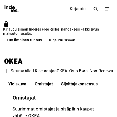
Kirjaudu
Kirjaudu sisään Inderes Free -tilillesi nähdäksesi kaikki sivun
maksuton sisältö.
Luo ilmainen tunnus
Kirjaudu sisään
OKEA
Alle
1K
seuraajaa
OKEA
Oslo Børs
Non-Renewabl
Seuraa
Yleiskuva
Omistajat
Sijoittajakonsensus
Omistajat
Suurimmat omistajat ja sisäpiirin kaupat
yhtiölle OKEA