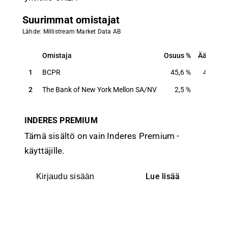
Suurimmat omistajat
Lähde: Millistream Market Data AB
Omistaja
Osuus
Ääniä
Omistaja
Osuus
Ääniä
1
BCPR
45,6
%
45,6
%
2
The Bank of New York Mellon SA/NV
2,5
%
2,5
%
INDERES PREMIUM
Tämä sisältö on vain Inderes Premium -
käyttäjille.
Lue lisää
Kirjaudu sisään