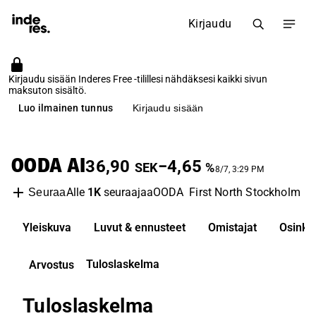
Kirjaudu
Kirjaudu sisään Inderes Free -tilillesi nähdäksesi kaikki sivun
maksuton sisältö.
Luo ilmainen tunnus
Kirjaudu sisään
OODA AI
36,90
−4,65
SEK
%
8/7, 3:29 PM
Alle
1K
seuraajaa
OODA
First North Stockholm
S
Seuraa
Yleiskuva
Luvut & ennusteet
Omistajat
Osinko
Tuloslaskelma
Arvostus
Tuloslaskelma