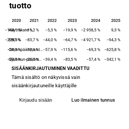
tuotto
9
2020
2021
2022
2023
2024
2025
9
2020
2021
2022
2023
2024
2025
%
−144,1 %
Käyttökate-%
−11,2 %
−5,3 %
−19,9 %
−2 958,5 %
9,3 %
%
−229,5 %
EBIT-%
−83,7 %
−44,0 %
−64,7 %
−4 921,7 %
−94,3 %
%
−38,3 %
−32,1 %
Oman pääoman tuotto-%
−57,9 %
−115,6 %
−69,3 %
−625,8 %
%
−29,3 %
−21,5 %
Sijoitetun pääoman tuotto-%
−39,4 %
−83,5 %
−57,4 %
−342,1 %
SISÄÄNKIRJAUTUMINEN VAADITTU
Tämä sisältö on näkyvissä vain
sisäänkirjautuneille käyttäjille
Luo ilmainen tunnus
Kirjaudu sisään