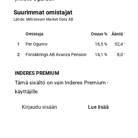
Suurimmat omistajat
Lähde: Millistream Market Data AB
Omistaja
Osuus
Ääniä
Omistaja
Osuus
Ääniä
1
Per Ogunro
16,5
%
52,4
%
2
Försäkrings AB Avanza Pension
14,1
%
8,0
%
INDERES PREMIUM
Tämä sisältö on vain Inderes Premium -
käyttäjille.
Lue lisää
Kirjaudu sisään