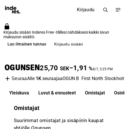
Kirjaudu
Kirjaudu sisään Inderes Free -tilillesi nähdäksesi kaikki sivun
maksuton sisältö.
Luo ilmainen tunnus
Kirjaudu sisään
OGUNSEN
25,70
−1,91
SEK
%
8/7, 3:25 PM
Alle
1K
seuraajaa
OGUN B
First North Stockholm
Seuraa
Yleiskuva
Luvut & ennusteet
Omistajat
Osinko
Omistajat
Suurimmat omistajat ja sisäpiirin kaupat
yhtiölle Ogunsen