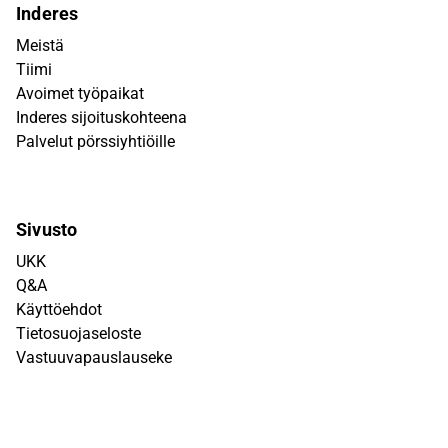
Inderes
Meistä
Tiimi
Avoimet työpaikat
Inderes sijoituskohteena
Palvelut pörssiyhtiöille
Sivusto
UKK
Q&A
Käyttöehdot
Tietosuojaseloste
Vastuuvapauslauseke