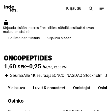
Kirjaudu
Kirjaudu sisään Inderes Free -tilillesi nähdäksesi kaikki sivun
maksuton sisältö.
Luo ilmainen tunnus
Kirjaudu sisään
ONCOPEPTIDES
1,60
−0,25
SEK
%
8/10, 12:05 PM
Alle
1K
seuraajaa
ONCO
NASDAQ Stockholm
Bio
Seuraa
Yleiskuva
Luvut & ennusteet
Omistajat
Osinko
Osinko