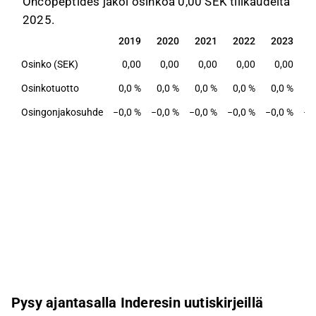
Oncopeptides jakoi osinkoa 0,00 SEK tilikaudelta
2025.
2019
2020
2021
2022
2023
2
2019
2020
2021
2022
2023
2
Osinko (SEK)
0,00
0,00
0,00
0,00
0,00
Osinkotuotto
0,0 %
0,0 %
0,0 %
0,0 %
0,0 %
0
Osingonjakosuhde
−0,0 %
−0,0 %
−0,0 %
−0,0 %
−0,0 %
−0
Pysy ajantasalla Inderesin uutiskirjeillä