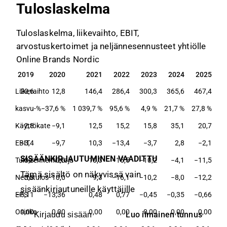
Tuloslaskelma
Tuloslaskelma, liikevaihto, EBIT,
arvostuskertoimet ja neljännesennusteet yhtiölle
Online Brands Nordic
2019
2020
2021
2022
2023
2024
2025
2019
2020
2021
2022
2023
2024
2025
Liikevaihto
20,6
12,8
146,4
286,4
300,3
365,6
467,4
kasvu-%
−37,6 %
1 039,7 %
95,6 %
4,9 %
21,7 %
27,8 %
Käyttökate
−2,8
−9,1
12,5
15,2
15,8
35,1
20,7
EBIT
−3,4
−9,7
10,3
−13,4
−3,7
2,8
−2,1
SISÄÄNKIRJAUTUMINEN VAADITTU
Tulos ennen veroja
−3,8
−10,0
10,3
−15,5
−10,2
−4,1
−11,5
Tämä sisältö on näkyvissä vain
Nettotulos
−3,8
−10,0
9,3
−16,1
−10,2
−8,0
−12,2
sisäänkirjautuneille käyttäjille
EPS
−5,11
−13,36
0,48
0,77
−0,45
−0,35
−0,66
Osinko
0,00
0,00
0,00
0,00
0,00
0,00
0,00
Luo ilmainen tunnus
Kirjaudu sisään