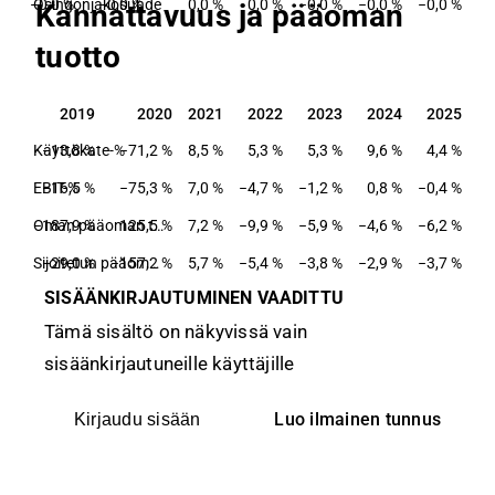
−0,0 %
Osingonjakosuhde
−0,0 %
0,0 %
0,0 %
−0,0 %
−0,0 %
−0,0 %
Kannattavuus ja pääoman
tuotto
2019
2020
2021
2022
2023
2024
2025
2019
2020
2021
2022
2023
2024
2025
Käyttökate-%
−13,8 %
−71,2 %
8,5 %
5,3 %
5,3 %
9,6 %
4,4 %
EBIT-%
−16,5 %
−75,3 %
7,0 %
−4,7 %
−1,2 %
0,8 %
−0,4 %
−187,9 %
125,5 %
Oman pääoman tuotto-%
7,2 %
−9,9 %
−5,9 %
−4,6 %
−6,2 %
−29,0 %
−157,2 %
Sijoitetun pääoman tuotto-%
5,7 %
−5,4 %
−3,8 %
−2,9 %
−3,7 %
SISÄÄNKIRJAUTUMINEN VAADITTU
Tämä sisältö on näkyvissä vain
sisäänkirjautuneille käyttäjille
Luo ilmainen tunnus
Kirjaudu sisään