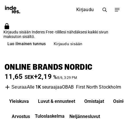
Kirjaudu
Kirjaudu sisään Inderes Free -tilillesi nähdäksesi kaikki sivun
maksuton sisältö.
Luo ilmainen tunnus
Kirjaudu sisään
ONLINE BRANDS NORDIC
11,65
+2,19
SEK
%
8/6, 3:29 PM
Alle
1K
seuraajaa
OBAB
First North Stockholm
Re
Seuraa
Yleiskuva
Luvut & ennusteet
Omistajat
Osinko
Tuloslaskelma
Arvostus
Neljännesluvut