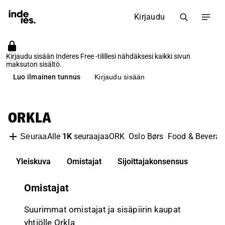
Kirjaudu
Kirjaudu sisään Inderes Free -tilillesi nähdäksesi kaikki sivun
maksuton sisältö.
Luo ilmainen tunnus
Kirjaudu sisään
ORKLA
Alle
1K
seuraajaa
ORK
Oslo Børs
Food & Beverag
Seuraa
Yleiskuva
Omistajat
Sijoittajakonsensus
Omistajat
Suurimmat omistajat ja sisäpiirin kaupat
yhtiölle Orkla