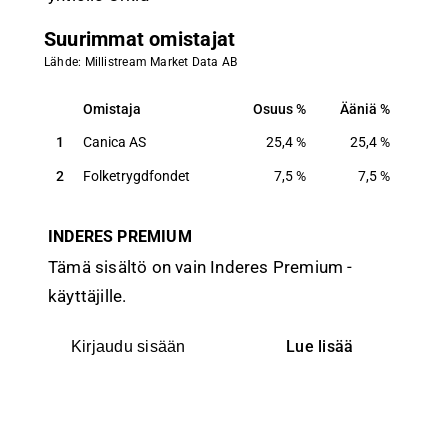
Suurimmat omistajat
Lähde: Millistream Market Data AB
Omistaja
Osuus
Ääniä
Omistaja
Osuus
Ääniä
1
Canica AS
25,4
%
25,4
%
2
Folketrygdfondet
7,5
%
7,5
%
INDERES PREMIUM
Tämä sisältö on vain Inderes Premium -
käyttäjille.
Lue lisää
Kirjaudu sisään