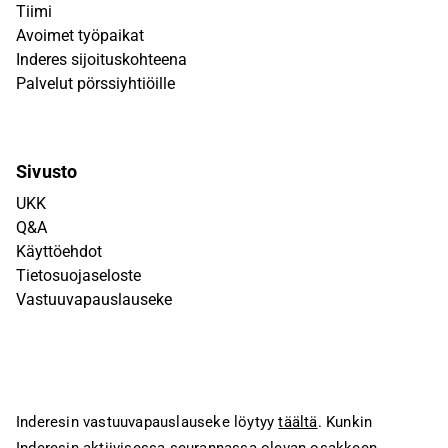
Tiimi
Avoimet työpaikat
Inderes sijoituskohteena
Palvelut pörssiyhtiöille
Sivusto
UKK
Q&A
Käyttöehdot
Tietosuojaseloste
Vastuuvapauslauseke
Inderesin vastuuvapauslauseke löytyy
täältä
. Kunkin