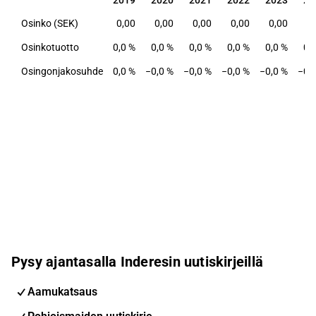
2019
2020
2021
2022
2023
20
Osinko (SEK)
0,00
0,00
0,00
0,00
0,00
0
Osinkotuotto
0,0 %
0,0 %
0,0 %
0,0 %
0,0 %
0,
Osingonjakosuhde
0,0 %
−0,0 %
−0,0 %
−0,0 %
−0,0 %
−0,
Pysy ajantasalla Inderesin uutiskirjeillä
Aamukatsaus