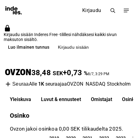
Kirjaudu
Kirjaudu sisään Inderes Free -tilillesi nähdäksesi kaikki sivun
maksuton sisältö.
Luo ilmainen tunnus
Kirjaudu sisään
OVZON
38,48
+0,73
SEK
%
8/7, 3:29 PM
Alle
1K
seuraajaa
OVZON
NASDAQ Stockholm
T
Seuraa
Yleiskuva
Luvut & ennusteet
Omistajat
Osinko
Osinko
Ovzon jakoi osinkoa 0,00 SEK tilikaudelta 2025.
2019
2020
2021
2022
2023
20