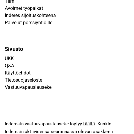
Tiimi
Avoimet työpaikat
Inderes sijoituskohteena
Palvelut pörssiyhtiöille
Sivusto
UKK
Q&A
Käyttöehdot
Tietosuojaseloste
Vastuuvapauslauseke
Inderesin vastuuvapauslauseke löytyy
täältä
. Kunkin
Inderesin aktiivisessa seurannassa olevan osakkeen