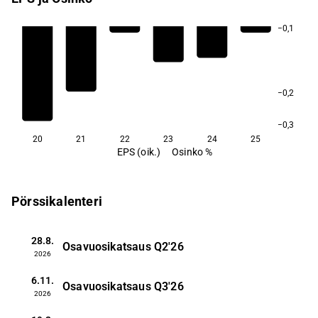
−0,1
−0,2
−0,3
20
21
22
23
24
25
EPS (oik.)
Osinko %
Pörssikalenteri
28.8.
Osavuosikatsaus
Q2'26
2026
6.11.
Osavuosikatsaus
Q3'26
2026