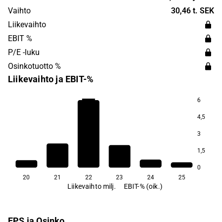
company's goal is to enable earlier diagnosis and
Vaihto
30,46 t. SEK
screening of lung diseases. PExA was founded in 2014
Liikevaihto
and is headquartered in Gothenburg.
EBIT %
P/E -luku
Osinkotuotto %
Liikevaihto ja EBIT-%
6
−73,0
4,5
3
1,5
0
20
21
22
23
24
25
Liikevaihto milj.
EBIT-% (oik.)
EPS ja Osinko