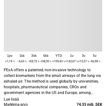
1pv
1kk
3kk
6kk
YTD
1v
3v
5v
M
+1,19
−6,63
+69,72
+98,50
+109,43
+142,67
+15,37
−66,98
−78
%
%
%
%
%
%
%
%
PExA offers a patented, non-invasive technology to
collect biomarkers from the small airways of the lung via
exhaled air. The method is used globally by universities,
hospitals, pharmaceutical companies, CROs and
government agencies in the US and Europe, among
others – in research on asthma, COPD, lung cancer,
Lue lisää
occupational exposure and pharmacokinetics. The
Markkina-arvo
74,33 milj. SEK