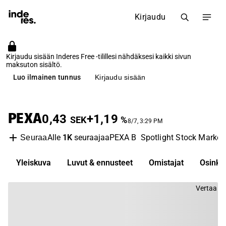
Kirjaudu
Kirjaudu sisään Inderes Free -tilillesi nähdäksesi kaikki sivun
maksuton sisältö.
Luo ilmainen tunnus
Kirjaudu sisään
PEXA
0,43
+1,19
SEK
%
8/7, 3:29 PM
Alle
1K
seuraajaa
PEXA B
Spotlight Stock Market
Seuraa
Yleiskuva
Luvut & ennusteet
Omistajat
Osinko
Vertaa