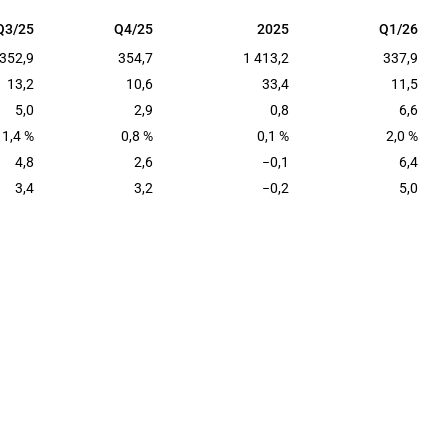
Q3/25
Q4/25
2025
Q1/26
Q3/25
Q4/25
2025
Q1/26
352,9
354,7
1 413,2
337,9
13,2
10,6
33,4
11,5
5,0
2,9
0,8
6,6
1,4 %
0,8 %
0,1 %
2,0 %
4,8
2,6
−0,1
6,4
3,4
3,2
−0,2
5,0