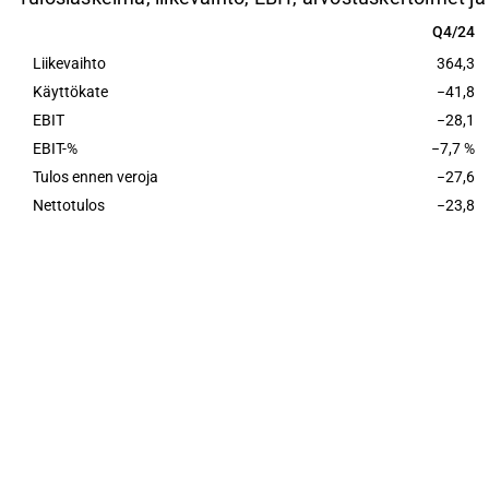
Q4/24
Q4/24
Liikevaihto
364,3
Käyttökate
−41,8
EBIT
−28,1
EBIT-%
−7,7 %
Tulos ennen veroja
−27,6
Nettotulos
−23,8