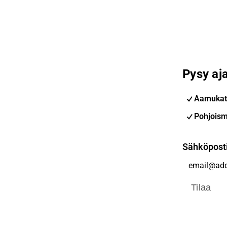
Pysy aja
Aamukat
Pohjoism
Sähköpost
Tilaa