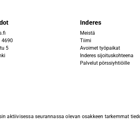
dot
Inderes
.fi
Meistä
9 4690
Tiimi
tu 5
Avoimet työpaikat
nki
Inderes sijoituskohteena
Palvelut pörssiyhtiöille
sin aktiivisessa seurannassa olevan osakkeen tarkemmat tiedot