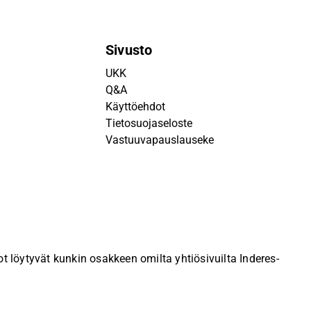
Sivusto
UKK
Q&A
Käyttöehdot
Tietosuojaseloste
Vastuuvapauslauseke
 löytyvät kunkin osakkeen omilta yhtiösivuilta Inderes-