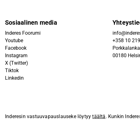
Sosiaalinen media
Yhteystie
Inderes Foorumi
info@inderes
Youtube
+358 10 21
Facebook
Porkkalanka
Instagram
00180 Helsi
X (Twitter)
Tiktok
Linkedin
Inderesin vastuuvapauslauseke löytyy
täältä
. Kunkin Indere
sivustolla.
© Inderes Oyj. Kaikki oikeudet pidätetään.