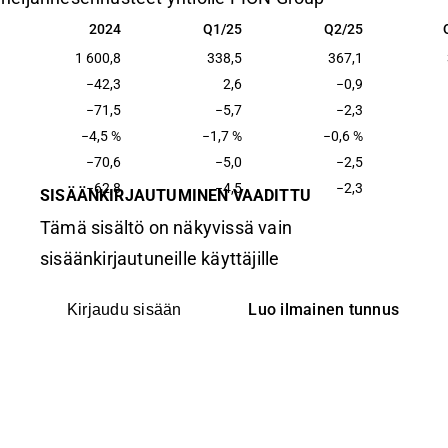
2024
Q1/25
Q2/25
2024
Q1/25
Q2/25
1 600,8
338,5
367,1
−42,3
2,6
−0,9
−71,5
−5,7
−2,3
−4,5 %
−1,7 %
−0,6 %
−70,6
−5,0
−2,5
−62,8
−4,5
−2,3
SISÄÄNKIRJAUTUMINEN VAADITTU
Tämä sisältö on näkyvissä vain
sisäänkirjautuneille käyttäjille
Luo ilmainen tunnus
Kirjaudu sisään