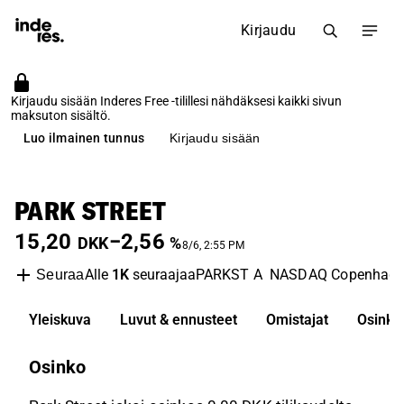
Kirjaudu
Kirjaudu sisään Inderes Free -tilillesi nähdäksesi kaikki sivun
maksuton sisältö.
Luo ilmainen tunnus
Kirjaudu sisään
PARK STREET
15,20
−2,56
DKK
%
8/6, 2:55 PM
Alle
1K
seuraajaa
PARKST A
NASDAQ Copenhag
Seuraa
Yleiskuva
Luvut & ennusteet
Omistajat
Osinko
Osinko