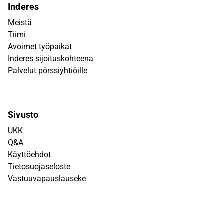
Inderes
Meistä
Tiimi
Avoimet työpaikat
Inderes sijoituskohteena
Palvelut pörssiyhtiöille
Sivusto
UKK
Q&A
Käyttöehdot
Tietosuojaseloste
Vastuuvapauslauseke