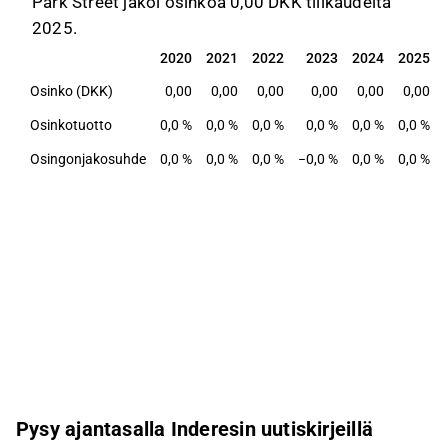
Park Street jakoi osinkoa 0,00 DKK tilikaudelta
2025.
2020
2021
2022
2023
2024
2025
2020
2021
2022
2023
2024
2025
Osinko (DKK)
0,00
0,00
0,00
0,00
0,00
0,00
Osinkotuotto
0,0 %
0,0 %
0,0 %
0,0 %
0,0 %
0,0 %
Osingonjakosuhde
0,0 %
0,0 %
0,0 %
−0,0 %
0,0 %
0,0 %
Pysy ajantasalla Inderesin uutiskirjeillä