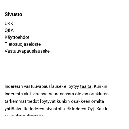
Sivusto
UKK
Q&A
Käyttöehdot
Tietosuojaseloste
Vastuuvapauslauseke
Inderesin vastuuvapauslauseke löytyy
täältä
. Kunkin
Inderesin aktiivisessa seurannassa olevan osakkeen
tarkemmat tiedot löytyvät kunkin osakkeen omilta
yhtiösivuilta Inderes-sivustolla.
© Inderes Oyj. Kaikki
oikeudet pidätetään.