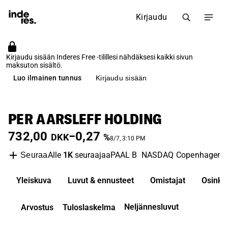
Kirjaudu
Kirjaudu sisään Inderes Free -tilillesi nähdäksesi kaikki sivun
maksuton sisältö.
Luo ilmainen tunnus
Kirjaudu sisään
PER AARSLEFF HOLDING
732,00
−0,27
DKK
%
8/7, 3:10 PM
Alle
1K
seuraajaa
PAAL B
NASDAQ Copenhagen
Seuraa
Yleiskuva
Luvut & ennusteet
Omistajat
Osinko
Neljännesluvut
Arvostus
Tuloslaskelma