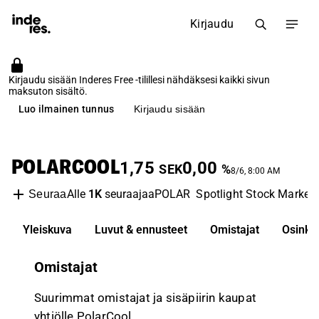
Kirjaudu
Kirjaudu sisään Inderes Free -tilillesi nähdäksesi kaikki sivun
maksuton sisältö.
Luo ilmainen tunnus
Kirjaudu sisään
POLARCOOL
1,75
0,00
SEK
%
8/6, 8:00 AM
Alle
1K
seuraajaa
POLAR
Spotlight Stock Market
Seuraa
Yleiskuva
Luvut & ennusteet
Omistajat
Osinko
Omistajat
Suurimmat omistajat ja sisäpiirin kaupat
yhtiölle PolarCool