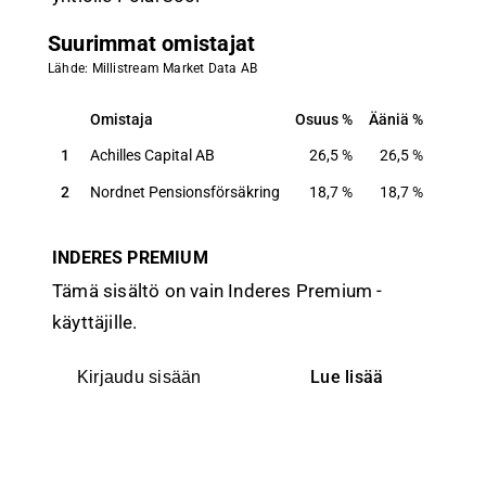
Suurimmat omistajat
Lähde: Millistream Market Data AB
Omistaja
Osuus
Ääniä
Omistaja
Osuus
Ääniä
1
Achilles Capital AB
26,5
%
26,5
%
2
Nordnet Pensionsförsäkring
18,7
%
18,7
%
INDERES PREMIUM
Tämä sisältö on vain Inderes Premium -
käyttäjille.
Lue lisää
Kirjaudu sisään