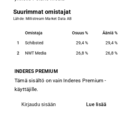
Suurimmat omistajat
Lähde: Millistream Market Data AB
Omistaja
Osuus
Ääniä
Omistaja
Osuus
Ääniä
1
Schibsted
29,4
%
29,4
%
2
NWT Media
26,8
%
26,8
%
INDERES PREMIUM
Tämä sisältö on vain Inderes Premium -
käyttäjille.
Lue lisää
Kirjaudu sisään