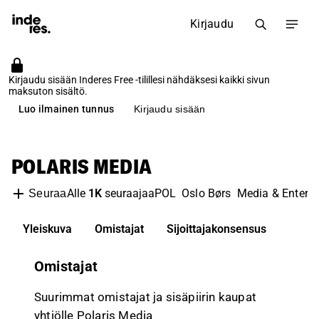
Kirjaudu
Kirjaudu sisään Inderes Free -tilillesi nähdäksesi kaikki sivun
maksuton sisältö.
Luo ilmainen tunnus
Kirjaudu sisään
POLARIS MEDIA
Alle
1K
seuraajaa
POL
Oslo Børs
Media & Entert
Seuraa
Yleiskuva
Omistajat
Sijoittajakonsensus
Omistajat
Suurimmat omistajat ja sisäpiirin kaupat
yhtiölle Polaris Media