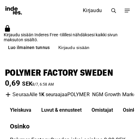
Kirjaudu
Kirjaudu sisään Inderes Free -tilillesi nähdäksesi kaikki sivun
maksuton sisältö.
Luo ilmainen tunnus
Kirjaudu sisään
POLYMER FACTORY SWEDEN
0,69
SEK
8/7, 6:58 AM
Alle
1K
seuraajaa
POLYMER
NGM Growth Market
Seuraa
Yleiskuva
Luvut & ennusteet
Omistajat
Osinko
Osinko