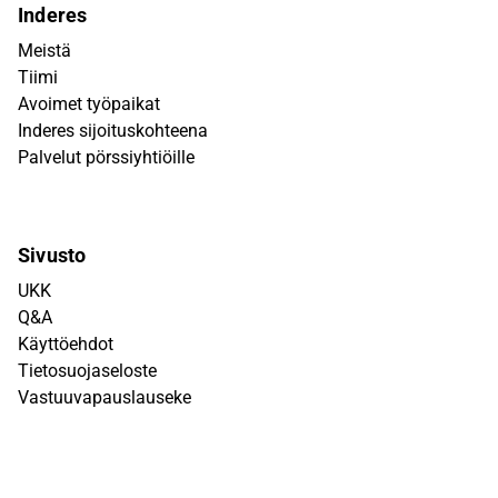
Inderes
Meistä
Tiimi
Avoimet työpaikat
Inderes sijoituskohteena
Palvelut pörssiyhtiöille
Sivusto
UKK
Q&A
Käyttöehdot
Tietosuojaseloste
Vastuuvapauslauseke