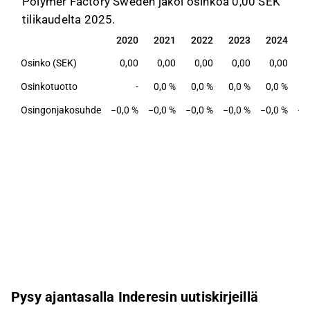
Polymer Factory Sweden jakoi osinkoa 0,00 SEK
tilikaudelta 2025.
2020
2021
2022
2023
2024
2
2020
2021
2022
2023
2024
2
Osinko (SEK)
0,00
0,00
0,00
0,00
0,00
Osinkotuotto
-
0,0 %
0,0 %
0,0 %
0,0 %
0
Osingonjakosuhde
−0,0 %
−0,0 %
−0,0 %
−0,0 %
−0,0 %
−0
Pysy ajantasalla Inderesin uutiskirjeillä