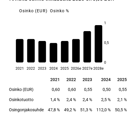
Osinko (EUR)
Osinko %
1
4,0
0,5
3,4
2,5
2,5
2,4
2,4
2,1
1,4
0
2021
2022
2023
2024
2025
2026e
2027e
2028e
2021
2022
2023
2024
2025
2
2021
2022
2023
2024
2025
2
Osinko (EUR)
0,60
0,60
0,55
0,50
0,55
Osinkotuotto
1,4 %
2,4 %
2,4 %
2,5 %
2,1 %
Osingonjakosuhde
47,8 %
49,2 %
51,3 %
112,0 %
50,5 %
5