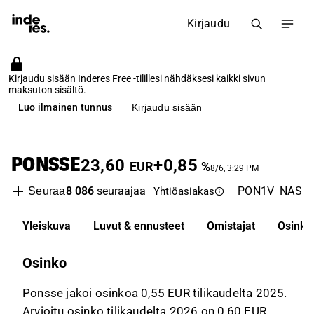
Kirjaudu
Kirjaudu sisään Inderes Free -tilillesi nähdäksesi kaikki sivun
maksuton sisältö.
Luo ilmainen tunnus
Kirjaudu sisään
PONSSE
23,60
+0,85
EUR
%
8/6, 3:29 PM
8 086
seuraajaa
PON1V
NASDA
Seuraa
Yhtiöasiakas
Yleiskuva
Luvut & ennusteet
Omistajat
Osinko
Osinko
Ponsse jakoi osinkoa 0,55 EUR tilikaudelta 2025.
Arvioitu osinko tilikaudelta 2026 on 0,60 EUR