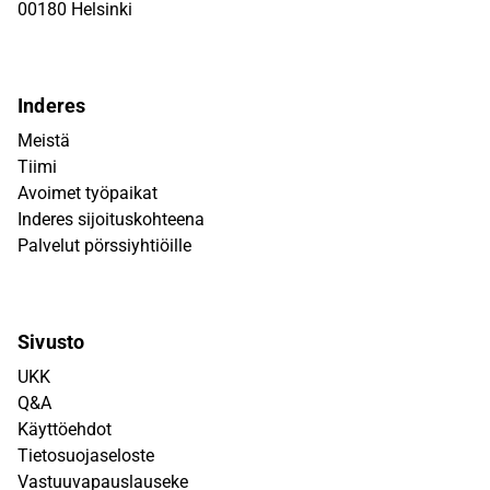
00180 Helsinki
Inderes
Meistä
Tiimi
Avoimet työpaikat
Inderes sijoituskohteena
Palvelut pörssiyhtiöille
Sivusto
UKK
Q&A
Käyttöehdot
Tietosuojaseloste
Vastuuvapauslauseke