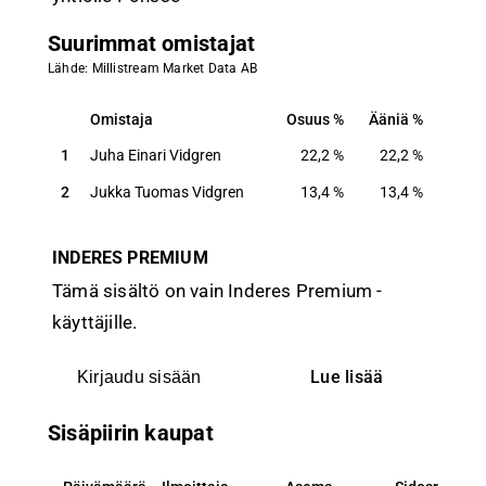
Suurimmat omistajat
Lähde: Millistream Market Data AB
Omistaja
Osuus
Ääniä
Omistaja
Osuus
Ääniä
1
Juha Einari Vidgren
22,2
%
22,2
%
2
Jukka Tuomas Vidgren
13,4
%
13,4
%
INDERES PREMIUM
Tämä sisältö on vain Inderes Premium -
käyttäjille.
Lue lisää
Kirjaudu sisään
Sisäpiirin kaupat