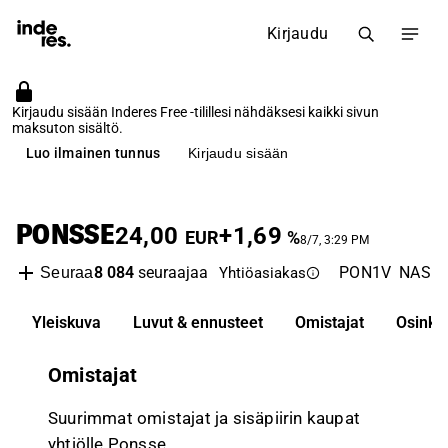
Kirjaudu
Kirjaudu sisään Inderes Free -tilillesi nähdäksesi kaikki sivun
maksuton sisältö.
Luo ilmainen tunnus
Kirjaudu sisään
PONSSE
24,00
+1,69
EUR
%
8/7, 3:29 PM
8 084
seuraajaa
PON1V
NASDA
Seuraa
Yhtiöasiakas
Yleiskuva
Luvut & ennusteet
Omistajat
Osinko
Omistajat
Suurimmat omistajat ja sisäpiirin kaupat
yhtiölle Ponsse