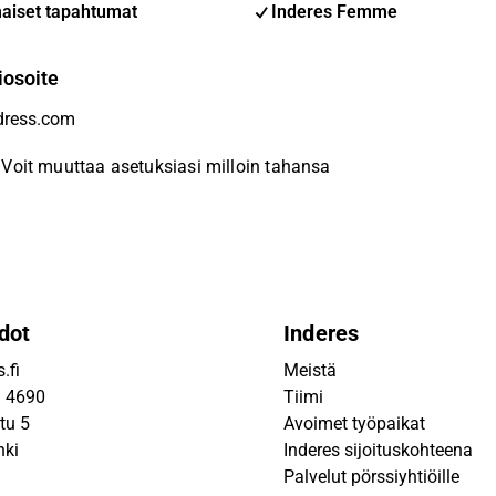
aiset tapahtumat
Inderes Femme
iosoite
Voit muuttaa asetuksiasi milloin tahansa
dot
Inderes
.fi
Meistä
9 4690
Tiimi
tu 5
Avoimet työpaikat
nki
Inderes sijoituskohteena
Palvelut pörssiyhtiöille