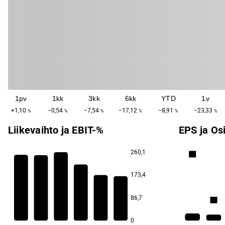
1pv
1kk
3kk
6kk
YTD
1v
+1,10
−0,54
−7,54
−17,12
−8,91
−23,33
%
%
%
%
%
%
Liikevaihto ja EBIT-%
EPS ja Os
260,1
4,9
11,1
173,4
9,4
8,1
6,0
5,6
86,7
2,9
3,6
0