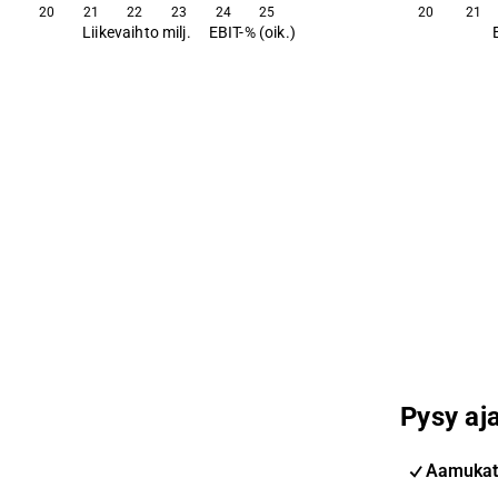
20
21
22
23
24
25
20
21
Liikevaihto milj.
EBIT-% (oik.)
Pysy aja
Aamukat