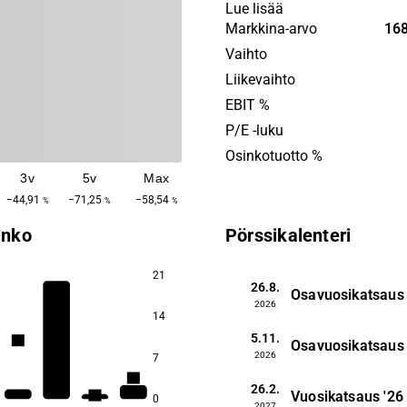
web and management syste
Lue lisää
Fishbone offers solutions 
Markkina-arvo
168
the value chain, from analys
Vaihto
development, to after-sales 
Liikevaihto
company's headquarters are
EBIT %
Örebro.
P/E -luku
Osinkotuotto %
3v
5v
Max
−44,91
−71,25
−58,54
%
%
%
inko
Pörssikalenteri
21
26.8.
Osavuosikatsaus
2026
14
5.11.
3,4
3,4
Osavuosikatsaus
2026
7
2,5
26.2.
Vuosikatsaus
'26
2,1
0
2027