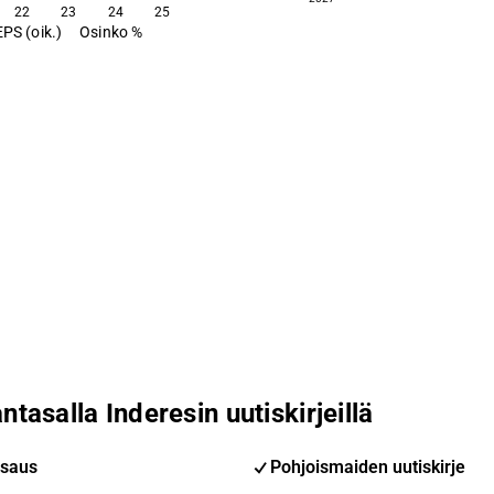
22
23
24
25
EPS (oik.)
Osinko %
ntasalla Inderesin uutiskirjeillä
saus
Pohjoismaiden uutiskirje