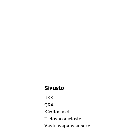
Sivusto
UKK
Q&A
Käyttöehdot
Tietosuojaseloste
Vastuuvapauslauseke