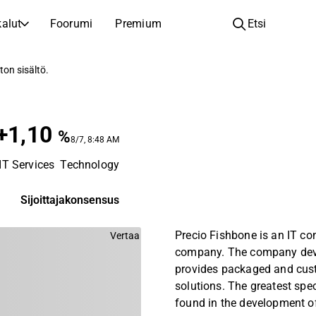
alut
Foorumi
Premium
Etsi
YHTIÖT
OPI SIJOITTAMISESTA
ton sisältö.
Yhtiöt
Analyysikoulu
Opi lukemaan ja ymmärtämään osakeanalyysiä
Selaa ja suodata listattujen yhtiöiden listaa
+1,10
Löydä osakkeita
Sijoituskoulu
%
8/7, 8:48 AM
Inspiraatiota seuraavaan sijoitukseesi
Oppaita ja oppitunteja sijoitusosaamisen kasvattamiseen
IT Services
Technology
Listautumiset
Salkunhaltijat
Uudet listautumiset ja tulevat pörssiannit
Sijoitustietoa jokaiselle tasolle, ensiaskeleista edistyneisiin salkkustrategioihin.
Sijoittajakonsensus
Yhtiökokouskutsut
Precio Fishbone is an IT co
Vertaa
Yhtiökokousten päivämäärät ja osakkeenomistajatiedot
company. The company dev
provides packaged and cus
solutions. The greatest spec
found in the development of