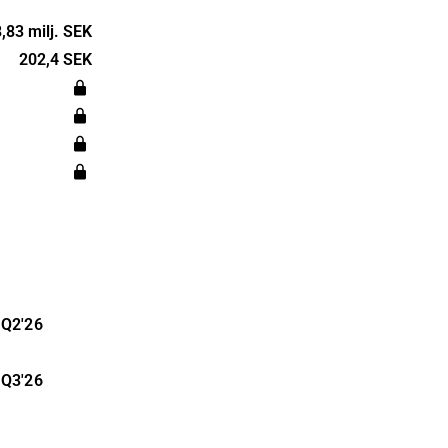
ms. Precio
throughout
,83 milj. SEK
is,
202,4 SEK
service. The
 located in
Q2'26
Q3'26