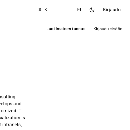
⌘ K
FI
Kirjaudu
Luo ilmainen tunnus
Kirjaudu sisään
nsulting
elops and
tomized IT
ialization is
 intranets,