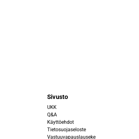
Sivusto
UKK
Q&A
Käyttöehdot
Tietosuojaseloste
Vastuuvapauslauseke