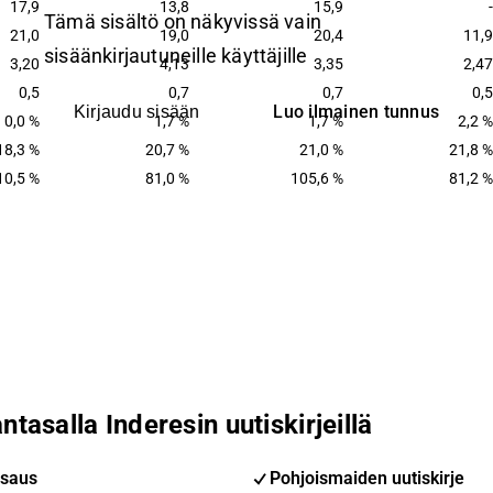
17,9
13,8
15,9
-
Tämä sisältö on näkyvissä vain
21,0
19,0
20,4
11,9
sisäänkirjautuneille käyttäjille
3,20
4,13
3,35
2,47
0,5
0,7
0,7
0,5
Luo ilmainen tunnus
Kirjaudu sisään
0,0 %
1,7 %
1,7 %
2,2 %
18,3 %
20,7 %
21,0 %
21,8 %
10,5 %
81,0 %
105,6 %
81,2 %
ntasalla Inderesin uutiskirjeillä
saus
Pohjoismaiden uutiskirje