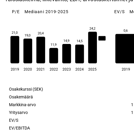
P/E
Mediaani 2019-2025
EV/S
M
24,2
0,6
21,0
20,4
19,0
19,0
14,9
14,5
11,9
2019
2020
2021
2022
2023
2024
2025
2019
Osakekurssi (SEK)
Osakemäärä
Markkina-arvo
1
Yritysarvo
1
EV/S
EV/EBITDA