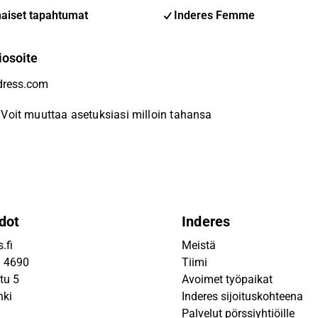
aiset tapahtumat
Inderes Femme
iosoite
Voit muuttaa asetuksiasi milloin tahansa
dot
Inderes
.fi
Meistä
9 4690
Tiimi
tu 5
Avoimet työpaikat
nki
Inderes sijoituskohteena
Palvelut pörssiyhtiöille