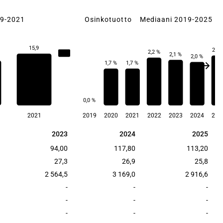
19-2021
Osinkotuotto
Mediaani 2019-2025
15,9
2,3 
2,2 %
15,9
2,1 %
2,0 %
1,7 %
1,7 %
0,0 %
2021
2019
2020
2021
2022
2023
2024
202
2023
2024
2025
2023
2024
2025
94,00
117,80
113,20
27,3
26,9
25,8
2 564,5
3 169,0
2 916,6
-
-
-
-
-
-
-
-
-