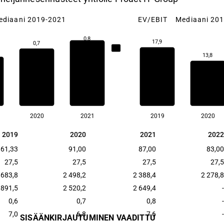
ediaani 2019-2021
EV/EBIT
Mediaani 20
0,8
17,9
0,7
0,7
13,8
2020
2021
2019
2020
2019
2020
2021
2022
2019
2020
2021
2022
61,33
91,00
87,00
83,00
27,5
27,5
27,5
27,5
 683,8
2 498,2
2 388,4
2 278,8
 891,5
2 520,2
2 649,4
-
0,6
0,7
0,8
-
7,0
6,8
7,6
-
SISÄÄNKIRJAUTUMINEN VAADITTU