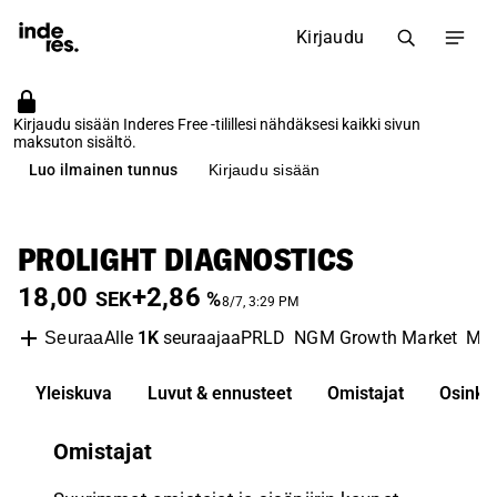
Kirjaudu
Kirjaudu sisään Inderes Free -tilillesi nähdäksesi kaikki sivun
maksuton sisältö.
Luo ilmainen tunnus
Kirjaudu sisään
PROLIGHT DIAGNOSTICS
18,00
+2,86
SEK
%
8/7, 3:29 PM
Alle
1K
seuraajaa
PRLD
NGM Growth Market
Med
Seuraa
Yleiskuva
Luvut & ennusteet
Omistajat
Osinko
Omistajat