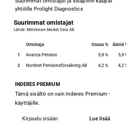
Suurimmat omistajat ja sisäpiirin kaupat
yhtiölle Prolight Diagnostics
Suurimmat omistajat
Lähde: Millistream Market Data AB
Omistaja
Osuus
Ääniä
Omistaja
Osuus
Ääniä
1
Avanza Pension
5,9
%
5,9
%
2
Nordnet Pensionsförsäkring AB
4,2
%
4,2
%
INDERES PREMIUM
Tämä sisältö on vain Inderes Premium -
käyttäjille.
Lue lisää
Kirjaudu sisään