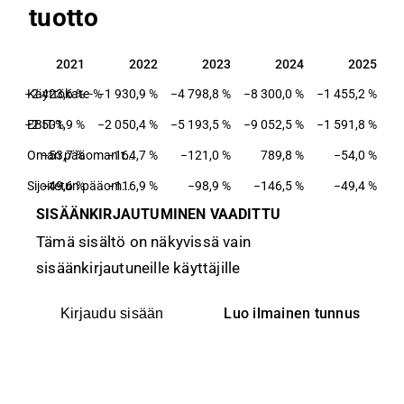
tuotto
20
2021
2022
2023
2024
2025
20
2021
2022
2023
2024
2025
 %
−2 423,6 %
Käyttökate-%
−1 930,9 %
−4 798,8 %
−8 300,0 %
−1 455,2 %
 %
−2 501,9 %
EBIT-%
−2 050,4 %
−5 193,5 %
−9 052,5 %
−1 591,8 %
 %
−53,7 %
−164,7 %
Oman pääoman tuotto-%
−121,0 %
789,8 %
−54,0 %
 %
−49,6 %
−116,9 %
Sijoitetun pääoman tuotto-%
−98,9 %
−146,5 %
−49,4 %
SISÄÄNKIRJAUTUMINEN VAADITTU
Tämä sisältö on näkyvissä vain
sisäänkirjautuneille käyttäjille
Luo ilmainen tunnus
Kirjaudu sisään