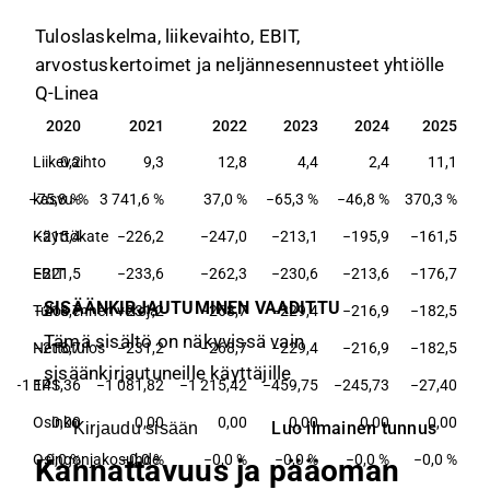
Tuloslaskelma, liikevaihto, EBIT,
arvostuskertoimet ja neljännesennusteet yhtiölle
Q-Linea
2020
2021
2022
2023
2024
2025
2020
2021
2022
2023
2024
2025
Liikevaihto
0,2
9,3
12,8
4,4
2,4
11,1
−75,8 %
kasvu-%
3 741,6 %
37,0 %
−65,3 %
−46,8 %
370,3 %
Käyttökate
−215,4
−226,2
−247,0
−213,1
−195,9
−161,5
EBIT
−221,5
−233,6
−262,3
−230,6
−213,6
−176,7
SISÄÄNKIRJAUTUMINEN VAADITTU
Tulos ennen veroja
−218,7
−231,2
−268,7
−229,4
−216,9
−182,5
Tämä sisältö on näkyvissä vain
Nettotulos
−218,7
−231,2
−268,7
−229,4
−216,9
−182,5
sisäänkirjautuneille käyttäjille
−1 141,36
EPS
−1 081,82
−1 215,42
−459,75
−245,73
−27,40
Osinko
0,00
0,00
0,00
0,00
0,00
0,00
Luo ilmainen tunnus
Kirjaudu sisään
Osingonjakosuhde
−0,0 %
−0,0 %
−0,0 %
−0,0 %
−0,0 %
−0,0 %
Kannattavuus ja pääoman