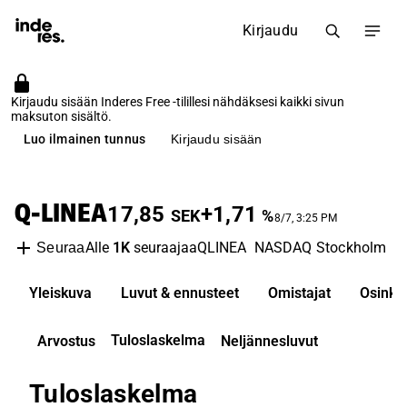
Kirjaudu
Kirjaudu sisään Inderes Free -tilillesi nähdäksesi kaikki sivun
maksuton sisältö.
Luo ilmainen tunnus
Kirjaudu sisään
Q-LINEA
17,85
+1,71
SEK
%
8/7, 3:25 PM
Alle
1K
seuraajaa
QLINEA
NASDAQ Stockholm
M
Seuraa
Yleiskuva
Luvut & ennusteet
Omistajat
Osinko
Tuloslaskelma
Arvostus
Neljännesluvut
Tuloslaskelma