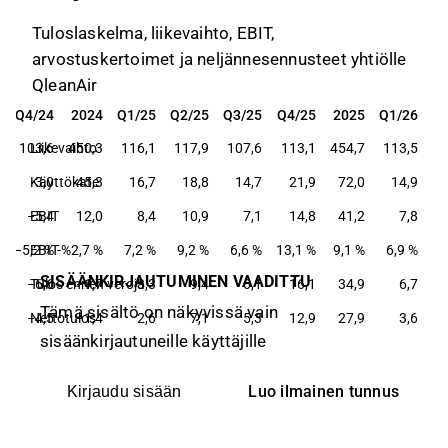
Tuloslaskelma, liikevaihto, EBIT,
arvostuskertoimet ja neljännesennusteet yhtiölle
QleanAir
Q4/24
2024
Q1/25
Q2/25
Q3/25
Q4/25
2025
Q1/26
Q4/24
2024
Q1/25
Q2/25
Q3/25
Q4/25
2025
Q1/26
103,6
Liikevaihto
450,3
116,1
117,9
107,6
113,1
454,7
113,5
Käyttökate
3,0
45,3
16,7
18,8
14,7
21,9
72,0
14,9
−5,4
EBIT
12,0
8,4
10,9
7,1
14,8
41,2
7,8
−5,2 %
EBIT-%
2,7 %
7,2 %
9,2 %
6,6 %
13,1 %
9,1 %
6,9 %
SISÄÄNKIRJAUTUMINEN VAADITTU
−6,6
Tulos ennen veroja
−1,7
3,3
9,4
6,1
16,1
34,9
6,7
Tämä sisältö on näkyvissä vain
−4,5
Nettotulos
−1,4
2,6
7,1
5,3
12,9
27,9
3,6
sisäänkirjautuneille käyttäjille
Luo ilmainen tunnus
Kirjaudu sisään