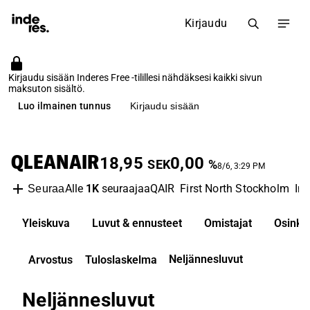
Kirjaudu
Kirjaudu sisään Inderes Free -tilillesi nähdäksesi kaikki sivun
maksuton sisältö.
Luo ilmainen tunnus
Kirjaudu sisään
QLEANAIR
18,95
0,00
SEK
%
8/6, 3:29 PM
Alle
1K
seuraajaa
QAIR
First North Stockholm
In
Seuraa
Yleiskuva
Luvut & ennusteet
Omistajat
Osinko
Neljännesluvut
Arvostus
Tuloslaskelma
Neljännesluvut