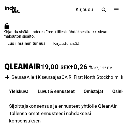
Kirjaudu
Kirjaudu sisään Inderes Free -tilillesi nähdäksesi kaikki sivun
maksuton sisältö.
Luo ilmainen tunnus
Kirjaudu sisään
QLEANAIR
19,00
+0,26
SEK
%
8/7, 3:25 PM
Alle
1K
seuraajaa
QAIR
First North Stockholm
In
Seuraa
Yleiskuva
Luvut & ennusteet
Omistajat
Osinko
Sijoittajakonsensus ja ennusteet yhtiölle QleanAir.
Tallenna omat ennusteesi nähdäksesi
konsensuksen