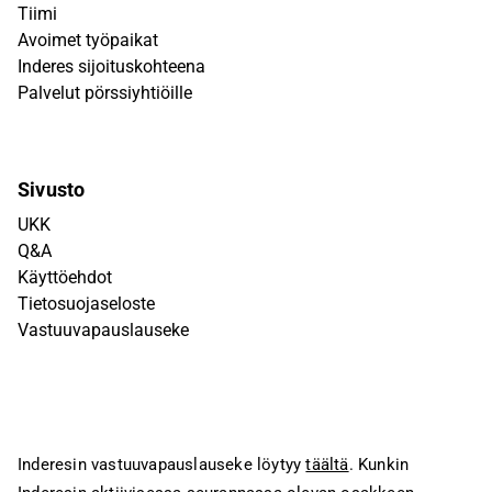
Tiimi
Avoimet työpaikat
Inderes sijoituskohteena
Palvelut pörssiyhtiöille
Sivusto
UKK
Q&A
Käyttöehdot
Tietosuojaseloste
Vastuuvapauslauseke
Inderesin vastuuvapauslauseke löytyy
täältä
. Kunkin