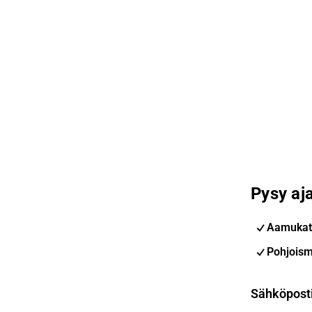
Pysy aja
Aamukat
Pohjoism
Sähköpost