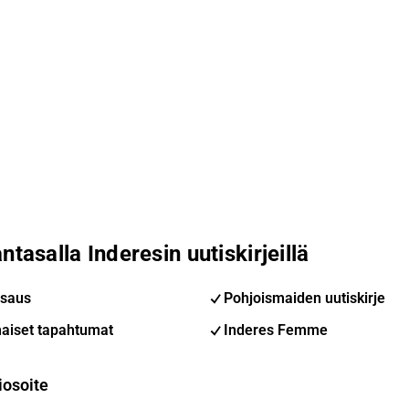
ntasalla Inderesin uutiskirjeillä
saus
Pohjoismaiden uutiskirje
aiset tapahtumat
Inderes Femme
iosoite