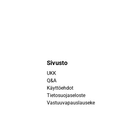
Sivusto
UKK
Q&A
Käyttöehdot
Tietosuojaseloste
Vastuuvapauslauseke