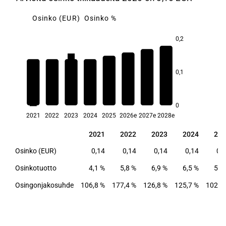
Osinko (EUR)
Osinko %
0,2
6,9
6,9
6,6
6,5
6,2
0,1
5,8
5,7
4,1
0
2021
2022
2023
2024
2025
2026e
2027e
2028e
2021
2022
2023
2024
202
2021
2022
2023
2024
202
Osinko (EUR)
0,14
0,14
0,14
0,14
0,
Osinkotuotto
4,1 %
5,8 %
6,9 %
6,5 %
5,7
Osingonjakosuhde
106,8 %
177,4 %
126,8 %
125,7 %
102,2