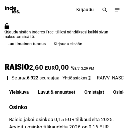
Kirjaudu
Kirjaudu sisään Inderes Free -tilillesi nähdäksesi kaikki sivun
maksuton sisältö.
Luo ilmainen tunnus
Kirjaudu sisään
RAISIO
2,60
0,00
EUR
%
8/7, 3:29 PM
6 922
seuraajaa
RAIVV
NASDAQ
Seuraa
Yhtiöasiakas
Yleiskuva
Luvut & ennusteet
Omistajat
Osinko
Osinko
Raisio jakoi osinkoa 0,15 EUR tilikaudelta 2025.
Arvioitu osinko tilikaudelta 2026 on 0,16 EUR