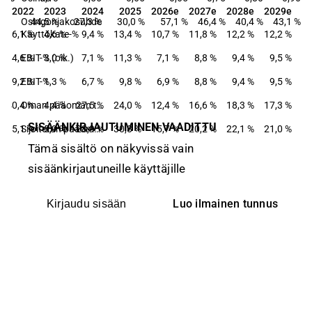
2022
2023
2024
2025
2026e
2027e
2028e
2029e
2022
2023
2024
2025
2026e
2027e
2028e
2029e
Osingonjakosuhde
44,5 %
27,3 %
30,0 %
57,1 %
46,4 %
40,4 %
43,1 %
−6,1 %
Käyttökate-%
4,6 %
9,4 %
13,4 %
10,7 %
11,8 %
12,2 %
12,2 %
−4,6 %
EBIT-% (oik.)
3,0 %
7,1 %
11,3 %
7,1 %
8,8 %
9,4 %
9,5 %
−9,2 %
EBIT-%
1,3 %
6,7 %
9,8 %
6,9 %
8,8 %
9,4 %
9,5 %
−40,4 %
4,4 %
27,5 %
Oman pääoman tuotto-%
24,0 %
12,4 %
16,6 %
18,3 %
17,3 %
SISÄÄNKIRJAUTUMINEN VAADITTU
−35,1 %
5,9 %
28,9 %
Sijoitetun pääoman tuotto-%
30,8 %
15,7 %
20,2 %
22,1 %
21,0 %
Tämä sisältö on näkyvissä vain
sisäänkirjautuneille käyttäjille
Luo ilmainen tunnus
Kirjaudu sisään