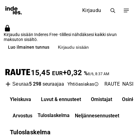
Kirjaudu
Kirjaudu sisään Inderes Free -tilillesi nähdäksesi kaikki sivun
maksuton sisältö.
Luo ilmainen tunnus
Kirjaudu sisään
RAUTE
15,45
+0,32
EUR
%
8/6, 8:37 AM
5 298
seuraajaa
RAUTE
NASDAQ
Seuraa
Yhtiöasiakas
Yleiskuva
Luvut & ennusteet
Omistajat
Osinko
Tuloslaskelma
Arvostus
Neljännesennusteet
Tuloslaskelma