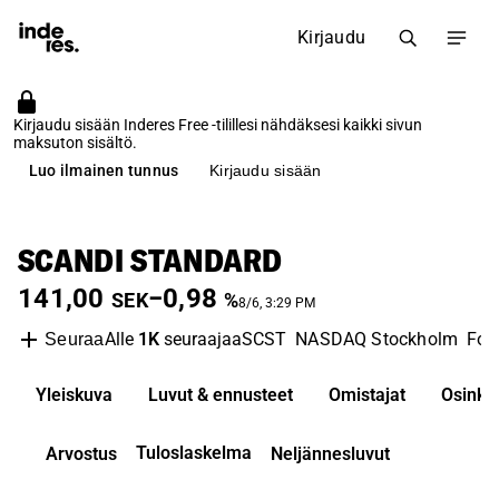
Kirjaudu
Kirjaudu sisään Inderes Free -tilillesi nähdäksesi kaikki sivun
maksuton sisältö.
Luo ilmainen tunnus
Kirjaudu sisään
SCANDI STANDARD
141,00
−0,98
SEK
%
8/6, 3:29 PM
Alle
1K
seuraajaa
SCST
NASDAQ Stockholm
Foo
Seuraa
Yleiskuva
Luvut & ennusteet
Omistajat
Osinko
Tuloslaskelma
Arvostus
Neljännesluvut