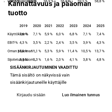
6 %
Osingonjakosuhde
39,5 %
78,5 %
56,9 %
56,0 %
59,5 %
58,8 %
Kannattavuus ja pääoman
tuotto
2019
2020
2021
2022
2023
2024
2025
2019
2020
2021
2022
2023
2024
2025
Käyttökate-%
7,6 %
7,1 %
5,9 %
6,0 %
6,8 %
7,1 %
7,4 %
EBIT-%
4,3 %
3,5 %
2,2 %
2,4 %
3,5 %
3,9 %
4,3 %
13,6 %
11,1 %
Oman pääoman tuotto-%
5,3 %
5,9 %
11,4 %
10,5 %
13,7 %
3,8 %
3,3 %
Sijoitetun pääoman tuotto-%
1,6 %
2,0 %
4,1 %
3,8 %
4,8 %
SISÄÄNKIRJAUTUMINEN VAADITTU
Tämä sisältö on näkyvissä vain
sisäänkirjautuneille käyttäjille
Luo ilmainen tunnus
Kirjaudu sisään