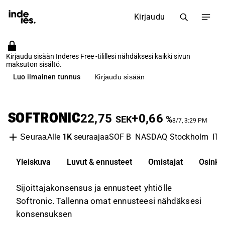
Kirjaudu
Kirjaudu sisään Inderes Free -tilillesi nähdäksesi kaikki sivun
maksuton sisältö.
Luo ilmainen tunnus
Kirjaudu sisään
SOFTRONIC
22,75
+0,66
SEK
%
8/7, 3:29 PM
Alle
1K
seuraajaa
SOF B
NASDAQ Stockholm
IT 
Seuraa
Yleiskuva
Luvut & ennusteet
Omistajat
Osinko
Sijoittajakonsensus ja ennusteet yhtiölle
Softronic. Tallenna omat ennusteesi nähdäksesi
konsensuksen