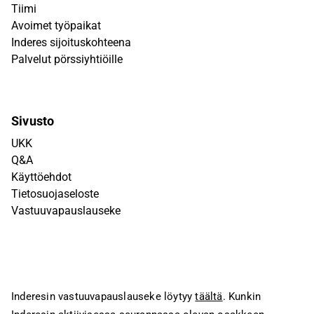
Tiimi
Avoimet työpaikat
Inderes sijoituskohteena
Palvelut pörssiyhtiöille
Sivusto
UKK
Q&A
Käyttöehdot
Tietosuojaseloste
Vastuuvapauslauseke
Inderesin vastuuvapauslauseke löytyy
täältä
. Kunkin