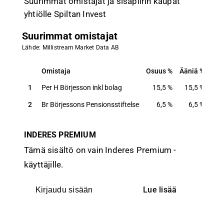
Suurimmat omistajat ja sisäpiirin kaupat
yhtiölle Spiltan Invest
Suurimmat omistajat
Lähde: Millistream Market Data AB
Omistaja
Osuus
Ääniä
Omistaja
Osuus
Ääniä
1
Per H Börjesson inkl bolag
15,5
%
15,5
%
2
Br Börjessons Pensionsstiftelse
6,5
%
6,5
%
INDERES PREMIUM
Tämä sisältö on vain Inderes Premium -
käyttäjille.
Lue lisää
Kirjaudu sisään