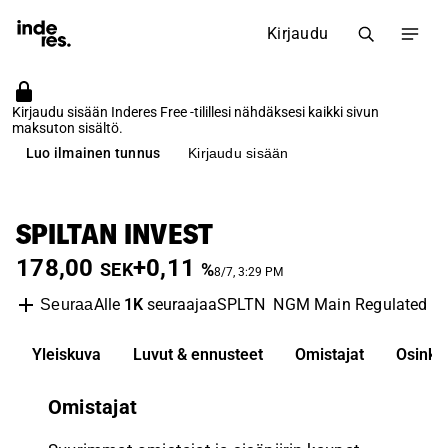
Kirjaudu
Kirjaudu sisään Inderes Free -tilillesi nähdäksesi kaikki sivun
maksuton sisältö.
Luo ilmainen tunnus
Kirjaudu sisään
SPILTAN INVEST
178,00
+0,11
SEK
%
8/7, 3:29 PM
Alle
1K
seuraajaa
SPLTN
NGM Main Regulated
I
Seuraa
Yleiskuva
Luvut & ennusteet
Omistajat
Osinko
Omistajat