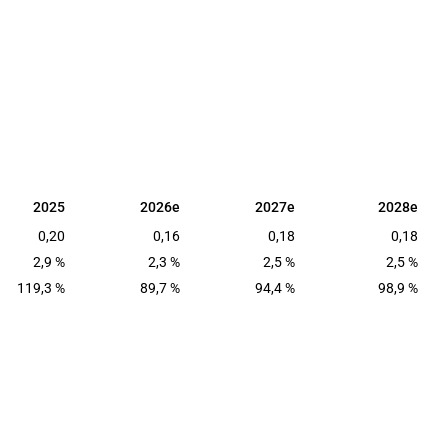
2025
2026e
2027e
2028e
2025
2026e
2027e
2028e
0,20
0,16
0,18
0,18
2,9 %
2,3 %
2,5 %
2,5 %
119,3 %
89,7 %
94,4 %
98,9 %