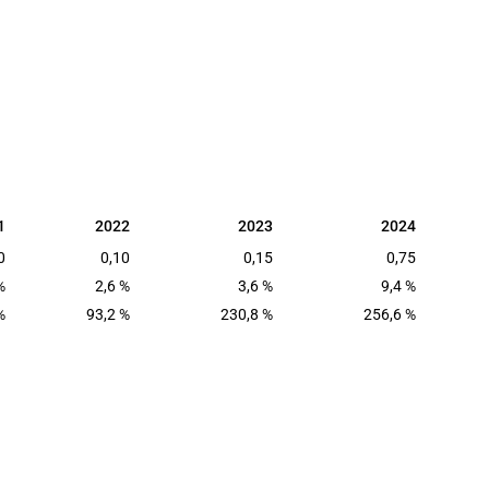
1
2022
2023
2024
1
2022
2023
2024
0
0,10
0,15
0,75
%
2,6 %
3,6 %
9,4 %
%
93,2 %
230,8 %
256,6 %