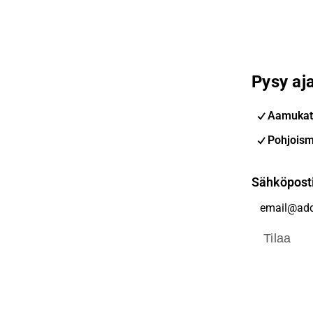
Pysy aja
Aamukat
Pohjoism
Sähköpost
Tilaa