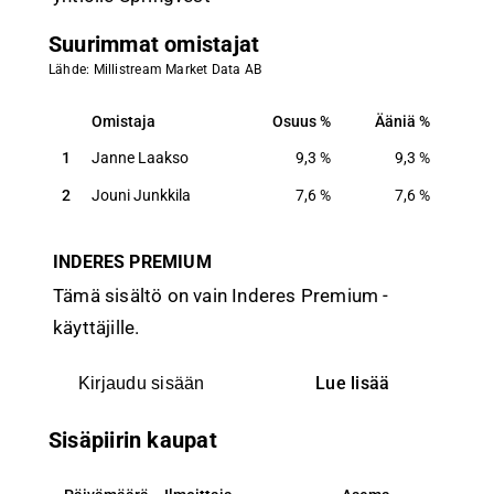
Suurimmat omistajat
Lähde: Millistream Market Data AB
Omistaja
Osuus
Ääniä
Omistaja
Osuus
Ääniä
1
Janne Laakso
9,3
%
9,3
%
2
Jouni Junkkila
7,6
%
7,6
%
INDERES PREMIUM
Tämä sisältö on vain Inderes Premium -
käyttäjille.
Lue lisää
Kirjaudu sisään
Sisäpiirin kaupat