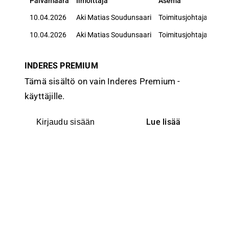
Päivämäärä
Ilmoittaja
Asema
Sid
Päivämäärä
Ilmoittaja
Asema
Sid
10.04.2026
Aki Matias Soudunsaari
Toimitusjohtaja
10.04.2026
Aki Matias Soudunsaari
Toimitusjohtaja
INDERES PREMIUM
Tämä sisältö on vain Inderes Premium -
käyttäjille.
Lue lisää
Kirjaudu sisään