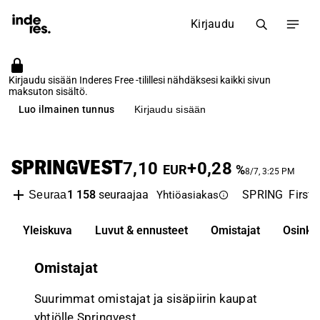
Kirjaudu
Kirjaudu sisään Inderes Free -tilillesi nähdäksesi kaikki sivun
maksuton sisältö.
Luo ilmainen tunnus
Kirjaudu sisään
SPRINGVEST
7,10
+0,28
EUR
%
8/7, 3:25 PM
1 158
seuraajaa
SPRING
First 
Seuraa
Yhtiöasiakas
Yleiskuva
Luvut & ennusteet
Omistajat
Osinko
Omistajat
Suurimmat omistajat ja sisäpiirin kaupat
yhtiölle Springvest