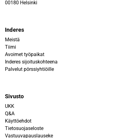
00180 Helsinki
Inderes
Meistä
Tiimi
Avoimet työpaikat
Inderes sijoituskohteena
Palvelut pörssiyhtiöille
Sivusto
UKK
Q&A
Käyttöehdot
Tietosuojaseloste
Vastuuvapauslauseke