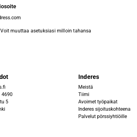
iosoite
Voit muuttaa asetuksiasi milloin tahansa
dot
Inderes
.fi
Meistä
9 4690
Tiimi
tu 5
Avoimet työpaikat
nki
Inderes sijoituskohteena
Palvelut pörssiyhtiöille