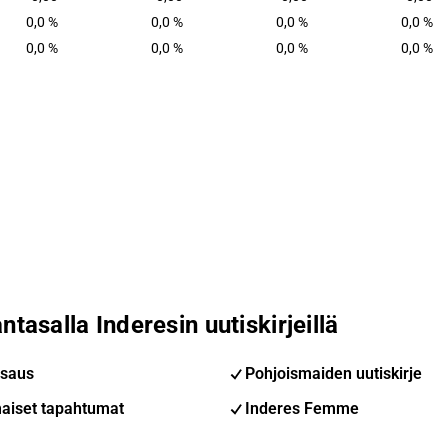
0,0 %
0,0 %
0,0 %
0,0 %
0,0 %
0,0 %
0,0 %
0,0 %
ntasalla Inderesin uutiskirjeillä
saus
Pohjoismaiden uutiskirje
aiset tapahtumat
Inderes Femme