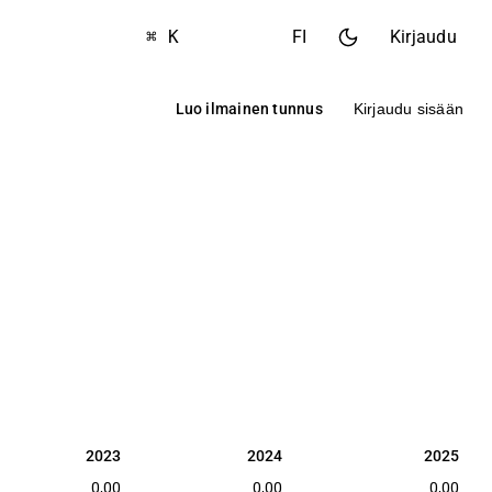
⌘ K
FI
Kirjaudu
Luo ilmainen tunnus
Kirjaudu sisään
2023
2024
2025
2023
2024
2025
0,00
0,00
0,00