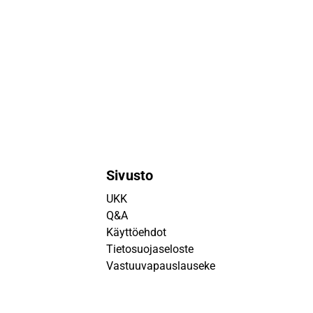
Sivusto
UKK
Q&A
Käyttöehdot
Tietosuojaseloste
Vastuuvapauslauseke