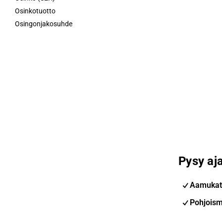
Osinkotuotto
Osingonjakosuhde
Pysy aja
Aamukat
Pohjoism