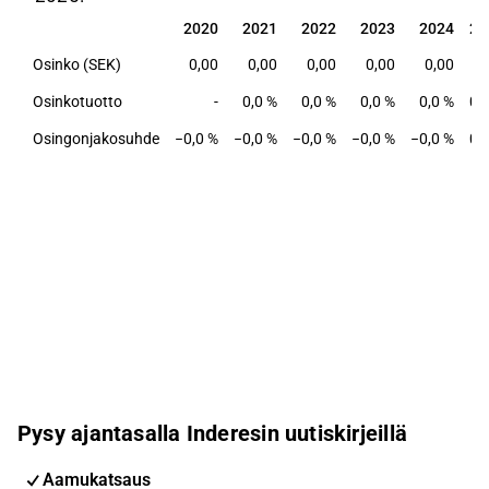
2020
2021
2022
2023
2024
20
2020
2021
2022
2023
2024
20
Osinko (SEK)
0,00
0,00
0,00
0,00
0,00
0
Osinkotuotto
-
0,0 %
0,0 %
0,0 %
0,0 %
0,
Osingonjakosuhde
−0,0 %
−0,0 %
−0,0 %
−0,0 %
−0,0 %
0,
Pysy ajantasalla Inderesin uutiskirjeillä
Aamukatsaus