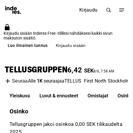
Kirjaudu
Kirjaudu sisään Inderes Free -tilillesi nähdäksesi kaikki sivun
maksuton sisältö.
Luo ilmainen tunnus
Kirjaudu sisään
TELLUSGRUPPEN
6,42
SEK
8/6, 7:58 AM
Alle
1K
seuraajaa
TELLUS
First North Stockholm
Seuraa
Yleiskuva
Luvut & ennusteet
Omistajat
Osinko
Osinko
Tellusgruppen jakoi osinkoa 0,00 SEK tilikaudelta
2025.