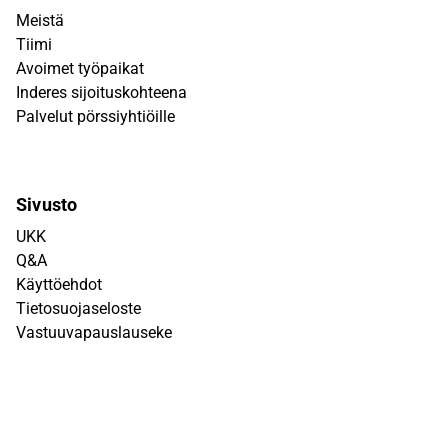
Meistä
Tiimi
Avoimet työpaikat
Inderes sijoituskohteena
Palvelut pörssiyhtiöille
Sivusto
UKK
Q&A
Käyttöehdot
Tietosuojaseloste
Vastuuvapauslauseke