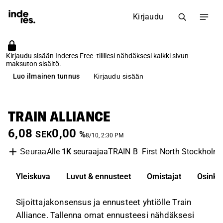
Kirjaudu
Kirjaudu sisään Inderes Free -tilillesi nähdäksesi kaikki sivun
maksuton sisältö.
Luo ilmainen tunnus
Kirjaudu sisään
TRAIN ALLIANCE
6,08
0,00
SEK
%
8/10, 2:30 PM
Alle
1K
seuraajaa
TRAIN B
First North Stockholm
Seuraa
Yleiskuva
Luvut & ennusteet
Omistajat
Osinko
Sijoittajakonsensus ja ennusteet yhtiölle Train
Alliance. Tallenna omat ennusteesi nähdäksesi