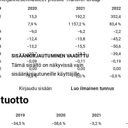
9
2020
2021
2022
9
2020
2021
2022
2
15,3
192,2
352,4
7,9 %
1 157,2 %
83,4 %
9
−9,0
−6,2
−2,2
9
−12,4
−13,8
−45,2
4
−13,2
−15,5
−50,6
3
−10,7
−13,7
−39,4
SISÄÄNKIRJAUTUMINEN VAADITTU
6
−0,09
−0,11
−0,19
Tämä sisältö on näkyvissä vain
0
0,00
0,00
0,00
sisäänkirjautuneille käyttäjille
%
−0,0 %
−0,0 %
−0,0 %
Luo ilmainen tunnus
Kirjaudu sisään
tuotto
2019
2020
2021
2019
2020
2021
−34,5 %
−58,6 %
−3,2 %
−