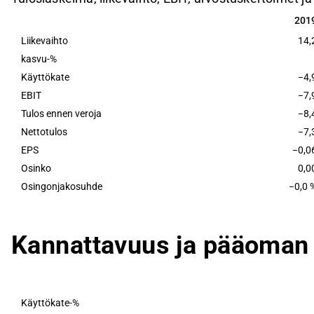
201
201
Liikevaihto
14,
kasvu-%
Käyttökate
−4,
EBIT
−7,
Tulos ennen veroja
−8,
Nettotulos
−7,
EPS
−0,0
Osinko
0,0
Osingonjakosuhde
−0,0 
Kannattavuus ja pääoman 
Käyttökate-%