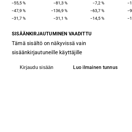
−55,5 %
−81,3 %
−7,2 %
−1
−47,9 %
−136,9 %
−63,7 %
−9
−31,7 %
−31,1 %
−14,5 %
−1
SISÄÄNKIRJAUTUMINEN VAADITTU
Tämä sisältö on näkyvissä vain
sisäänkirjautuneille käyttäjille
Luo ilmainen tunnus
Kirjaudu sisään