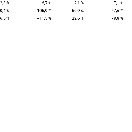
2,8 %
−6,7 %
2,1 %
−7,1 %
0,4 %
−106,9 %
60,9 %
−47,6 %
6,5 %
−11,5 %
22,6 %
−8,8 %