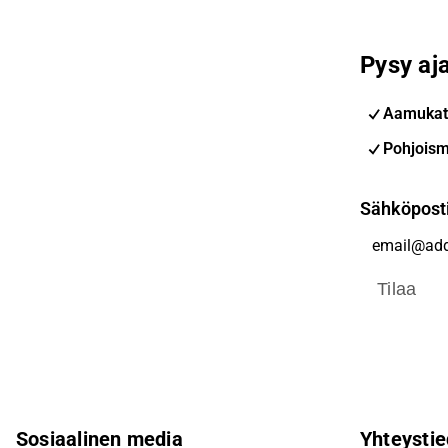
Pysy aja
Aamukat
Pohjoism
Sähköpost
Tilaa
Sosiaalinen media
Yhteystie