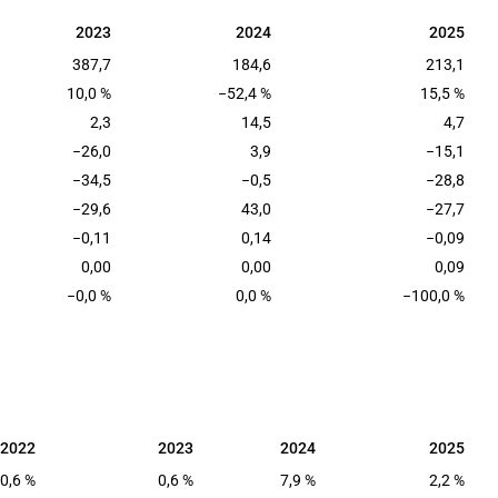
2023
2024
2025
2023
2024
2025
387,7
184,6
213,1
10,0 %
−52,4 %
15,5 %
2,3
14,5
4,7
−26,0
3,9
−15,1
−34,5
−0,5
−28,8
−29,6
43,0
−27,7
−0,11
0,14
−0,09
0,00
0,00
0,09
−0,0 %
0,0 %
−100,0 %
2022
2023
2024
2025
2022
2023
2024
2025
0,6 %
0,6 %
7,9 %
2,2 %