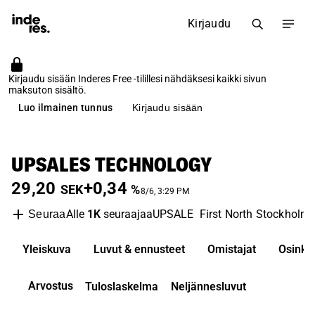
Kirjaudu
Kirjaudu sisään Inderes Free -tilillesi nähdäksesi kaikki sivun
maksuton sisältö.
Luo ilmainen tunnus
Kirjaudu sisään
UPSALES TECHNOLOGY
29,20
+0,34
SEK
%
8/6, 3:29 PM
Alle
1K
seuraajaa
UPSALE
First North Stockholm
Seuraa
Yleiskuva
Luvut & ennusteet
Omistajat
Osinko
Arvostus
Tuloslaskelma
Neljännesluvut