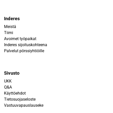
Inderes
Meistä
Tiimi
Avoimet työpaikat
Inderes sijoituskohteena
Palvelut pörssiyhtiöille
Sivusto
UKK
Q&A
Käyttöehdot
Tietosuojaseloste
Vastuuvapauslauseke