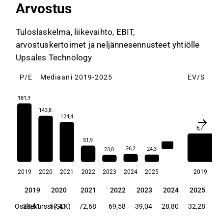
Arvostus
Tuloslaskelma, liikevaihto, EBIT,
arvostuskertoimet ja neljännesennusteet yhtiölle
Upsales Technology
P/E
Mediaani 2019-2025
EV/S
M
181,9
143,8
124,4
6,7
51,9
51,9
26,2
24,3
23,8
2019
2020
2021
2022
2023
2024
2025
2019
2019
2020
2021
2022
2023
2024
2025
2019
2020
2021
2022
2023
2024
2025
Osakekurssi (SEK)
28,61
57,41
72,68
69,58
39,04
28,80
32,28