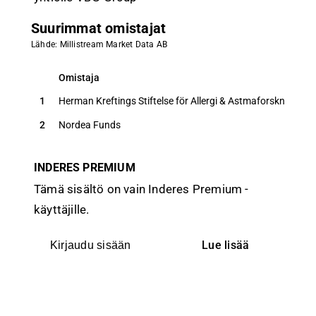
Suurimmat omistajat
Lähde: Millistream Market Data AB
Omistaja
O
Omistaja
O
1
Herman Kreftings Stiftelse för Allergi & Astmaforskning
2
Nordea Funds
INDERES PREMIUM
Tämä sisältö on vain Inderes Premium -
käyttäjille.
Lue lisää
Kirjaudu sisään