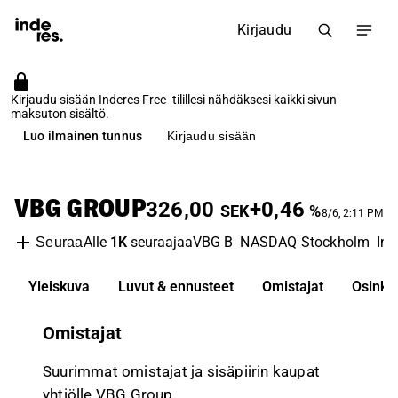
Kirjaudu
Kirjaudu sisään Inderes Free -tilillesi nähdäksesi kaikki sivun
maksuton sisältö.
Luo ilmainen tunnus
Kirjaudu sisään
VBG GROUP
326,00
+0,46
SEK
%
8/6, 2:11 PM
Alle
1K
seuraajaa
VBG B
NASDAQ Stockholm
Ind
Seuraa
Yleiskuva
Luvut & ennusteet
Omistajat
Osinko
Omistajat
Suurimmat omistajat ja sisäpiirin kaupat
yhtiölle VBG Group