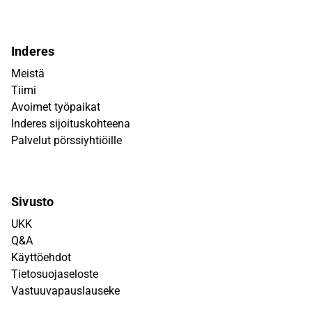
Inderes
Meistä
Tiimi
Avoimet työpaikat
Inderes sijoituskohteena
Palvelut pörssiyhtiöille
Sivusto
UKK
Q&A
Käyttöehdot
Tietosuojaseloste
Vastuuvapauslauseke