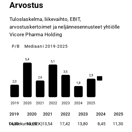
Arvostus
Tuloslaskelma, liikevaihto, EBIT,
arvostuskertoimet ja neljännesennusteet yhtiölle
Vicore Pharma Holding
P/B
Mediaani 2019-2025
5,4
5,1
3,5
2,9
2,6
2,9
2,0
1,8
2019
2020
2021
2022
2023
2024
2025
2019
2020
2021
2022
2023
2024
2025
2019
2020
2021
2022
2023
2024
2025
14,30
Osakekurssi (SEK)
30,65
13,54
17,42
13,80
8,45
11,30