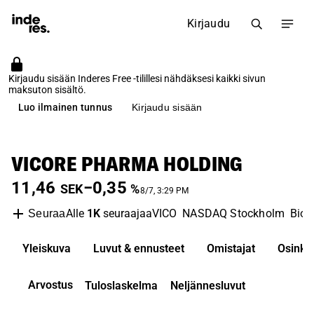
Kirjaudu
Kirjaudu sisään Inderes Free -tilillesi nähdäksesi kaikki sivun
maksuton sisältö.
Luo ilmainen tunnus
Kirjaudu sisään
VICORE PHARMA HOLDING
11,46
−0,35
SEK
%
8/7, 3:29 PM
Alle
1K
seuraajaa
VICO
NASDAQ Stockholm
Biot
Seuraa
Yleiskuva
Luvut & ennusteet
Omistajat
Osinko
Arvostus
Tuloslaskelma
Neljännesluvut