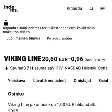
Kirjaudu
Kirjaudu sisään Inderes Free -tilillesi nähdäksesi kaikki sivun
maksuton sisältö.
Luo ilmainen tunnus
Kirjaudu sisään
VIKING LINE
20,60
−0,96
EUR
%
8/7, 3:28 PM
3 711
seuraajaa
VIK1V
NASDAQ Helsinki
Consum
Seuraa
Yleiskuva
Luvut & ennusteet
Omistajat
Osinko
Osinko
Viking Line jakoi osinkoa 1,00 EUR tilikaudelta
2025.