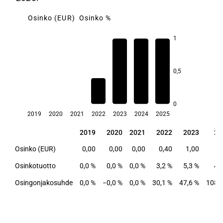
Osinko (EUR)
Osinko %
1
5,3
0,5
4,9
4,7
3,2
0
2019
2020
2021
2022
2023
2024
2025
2019
2020
2021
2022
2023
20
2019
2020
2021
2022
2023
20
Osinko (EUR)
0,00
0,00
0,00
0,40
1,00
1
Osinkotuotto
0,0 %
0,0 %
0,0 %
3,2 %
5,3 %
4,
Osingonjakosuhde
0,0 %
−0,0 %
0,0 %
30,1 %
47,6 %
108,