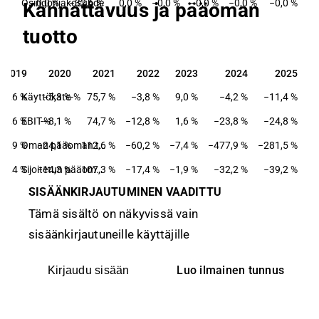
Osingonjakosuhde
0,0 %
−32,6 %
0,0 %
−0,0 %
−0,0 %
−0,0 %
−0,0 %
Kannattavuus ja pääoman
tuotto
2019
2020
2021
2022
2023
2024
2025
2019
2020
2021
2022
2023
2024
2025
7,6 %
Käyttökate-%
−5,3 %
75,7 %
−3,8 %
9,0 %
−4,2 %
−11,4 %
2,6 %
EBIT-%
−8,1 %
74,7 %
−12,8 %
1,6 %
−23,8 %
−24,8 %
2,9 %
−24,1 %
112,6 %
Oman pääoman tuotto-%
−60,2 %
−7,4 %
−477,9 %
−281,5 %
1,4 %
−14,3 %
107,3 %
Sijoitetun pääoman tuotto-%
−17,4 %
−1,9 %
−32,2 %
−39,2 %
SISÄÄNKIRJAUTUMINEN VAADITTU
Tämä sisältö on näkyvissä vain
sisäänkirjautuneille käyttäjille
Luo ilmainen tunnus
Kirjaudu sisään