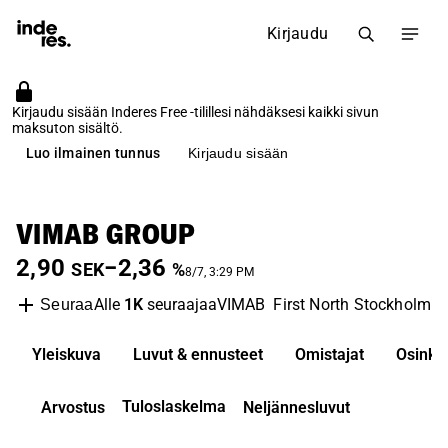
Kirjaudu
Kirjaudu sisään Inderes Free -tilillesi nähdäksesi kaikki sivun
maksuton sisältö.
Luo ilmainen tunnus
Kirjaudu sisään
VIMAB GROUP
2,90
−2,36
SEK
%
8/7, 3:29 PM
Alle
1K
seuraajaa
VIMAB
First North Stockholm
I
Seuraa
Yleiskuva
Luvut & ennusteet
Omistajat
Osinko
Tuloslaskelma
Arvostus
Neljännesluvut