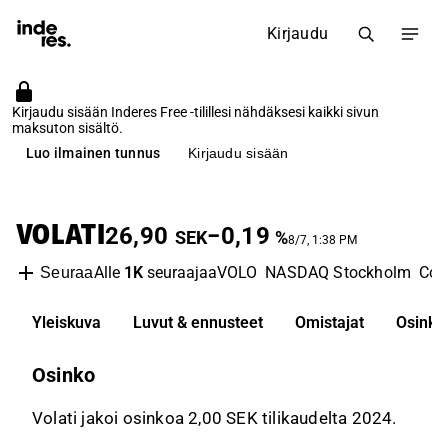
Kirjaudu
Kirjaudu sisään Inderes Free -tilillesi nähdäksesi kaikki sivun
maksuton sisältö.
Luo ilmainen tunnus
Kirjaudu sisään
VOLATI
26,90
−0,19
SEK
%
8/7, 1:38 PM
Alle
1K
seuraajaa
VOLO
NASDAQ Stockholm
Con
Seuraa
Yleiskuva
Luvut & ennusteet
Omistajat
Osinko
Osinko
Volati jakoi osinkoa 2,00 SEK tilikaudelta 2024.