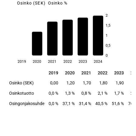
Osinko (SEK)
Osinko %
2
1,5
2,1
2,0
1
1,7
1,3
0,5
0,8
0
2019
2020
2021
2022
2023
2024
2019
2020
2021
2022
2023
20
2019
2020
2021
2022
2023
20
Osinko (SEK)
0,00
1,20
1,70
1,80
1,90
2
Osinkotuotto
0,0 %
1,3 %
0,8 %
2,1 %
1,7 %
2,
Osingonjakosuhde
0,0 %
37,1 %
31,4 %
40,5 %
51,6 %
76,