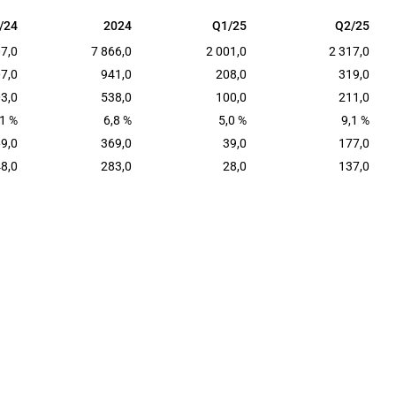
/24
2024
Q1/25
Q2/25
/24
2024
Q1/25
Q2/25
07,0
7 866,0
2 001,0
2 317,0
7,0
941,0
208,0
319,0
3,0
538,0
100,0
211,0
,1 %
6,8 %
5,0 %
9,1 %
9,0
369,0
39,0
177,0
8,0
283,0
28,0
137,0