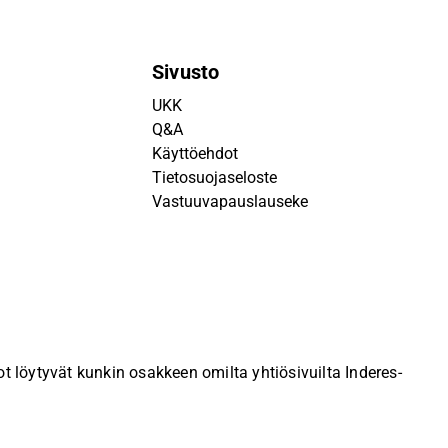
Sivusto
UKK
Q&A
Käyttöehdot
Tietosuojaseloste
Vastuuvapauslauseke
 löytyvät kunkin osakkeen omilta yhtiösivuilta Inderes-