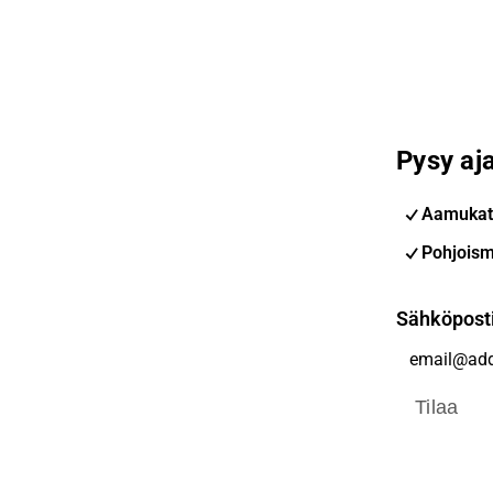
Pysy aja
Aamukat
Pohjoism
Sähköpost
Tilaa