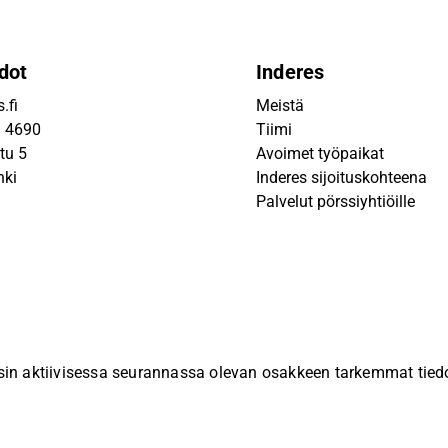
dot
Inderes
.fi
Meistä
9 4690
Tiimi
tu 5
Avoimet työpaikat
nki
Inderes sijoituskohteena
Palvelut pörssiyhtiöille
sin aktiivisessa seurannassa olevan osakkeen tarkemmat tiedot