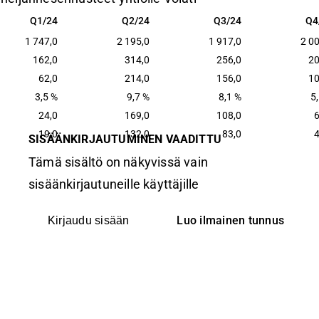
Q1/24
Q2/24
Q3/24
Q4
Q1/24
Q2/24
Q3/24
Q4
1 747,0
2 195,0
1 917,0
2 0
162,0
314,0
256,0
20
62,0
214,0
156,0
10
3,5 %
9,7 %
8,1 %
5
24,0
169,0
108,0
6
19,0
132,0
83,0
4
SISÄÄNKIRJAUTUMINEN VAADITTU
Tämä sisältö on näkyvissä vain
sisäänkirjautuneille käyttäjille
Luo ilmainen tunnus
Kirjaudu sisään