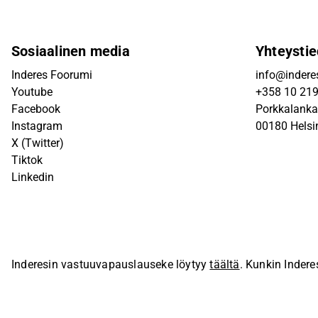
Sosiaalinen media
Yhteystie
Inderes Foorumi
info@inderes
Youtube
+358 10 21
Facebook
Porkkalanka
Instagram
00180 Helsi
X (Twitter)
Tiktok
Linkedin
Inderesin vastuuvapauslauseke löytyy
täältä
. Kunkin Indere
sivustolla.
© Inderes Oyj. Kaikki oikeudet pidätetään.