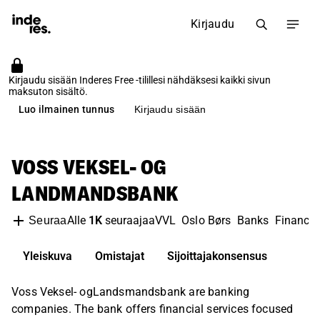
Kirjaudu
Kirjaudu sisään Inderes Free -tilillesi nähdäksesi kaikki sivun
maksuton sisältö.
Luo ilmainen tunnus
Kirjaudu sisään
VOSS VEKSEL- OG
LANDMANDSBANK
Alle
1K
seuraajaa
VVL
Oslo Børs
Banks
Financia
Seuraa
Yleiskuva
Omistajat
Sijoittajakonsensus
Voss Veksel- ogLandsmandsbank are banking
companies. The bank offers financial services focused