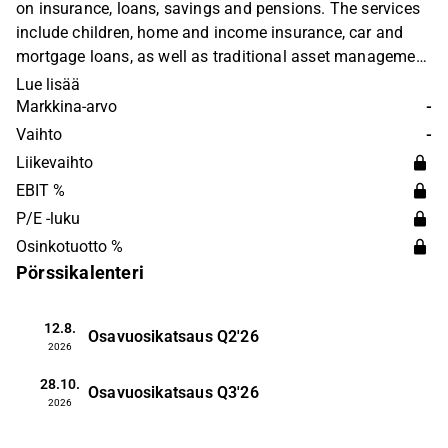
on insurance, loans, savings and pensions. The services
include children, home and income insurance, car and
mortgage loans, as well as traditional asset management
for stock and fund savings. The services are offered to a
Lue lisää
large extent locally, both to private individuals and
Markkina-arvo
-
companies in the Norwegian market. The bank was
Vaihto
-
founded in 1899 and has its headquarters in Voss,
Liikevaihto
Norway.
EBIT %
P/E -luku
Osinkotuotto %
Pörssikalenteri
12.8.
Osavuosikatsaus
Q2'26
2026
28.10.
Osavuosikatsaus
Q3'26
2026