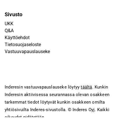
Sivusto
UKK
Q&A
Käyttöehdot
Tietosuojaseloste
Vastuuvapauslauseke
Inderesin vastuuvapauslauseke löytyy
täältä
. Kunkin
Inderesin aktiivisessa seurannassa olevan osakkeen
tarkemmat tiedot löytyvät kunkin osakkeen omilta
yhtiösivuilta Inderes-sivustolla.
© Inderes Oyj. Kaikki
oikeudet pidätetään.