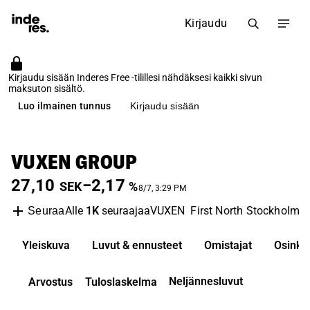
Kirjaudu
Kirjaudu sisään Inderes Free -tilillesi nähdäksesi kaikki sivun
maksuton sisältö.
Luo ilmainen tunnus
Kirjaudu sisään
VUXEN GROUP
27,10
−2,17
SEK
%
8/7, 3:29 PM
Alle
1K
seuraajaa
VUXEN
First North Stockholm
Seuraa
Yleiskuva
Luvut & ennusteet
Omistajat
Osinko
Neljännesluvut
Arvostus
Tuloslaskelma