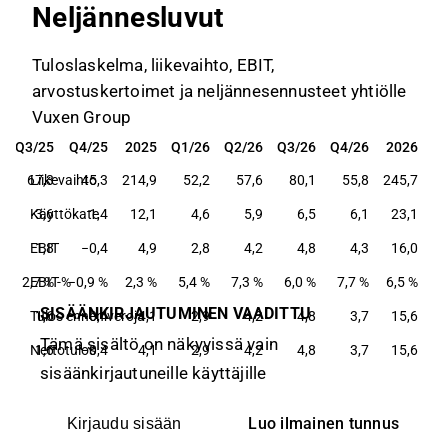
Neljännesluvut
Tuloslaskelma, liikevaihto, EBIT,
arvostuskertoimet ja neljännesennusteet yhtiölle
Vuxen Group
Q3/25
Q4/25
2025
Q1/26
Q2/26
Q3/26
Q4/26
2026
Q3/25
Q4/25
2025
Q1/26
Q2/26
Q3/26
Q4/26
2026
67,3
Liikevaihto
45,3
214,9
52,2
57,6
80,1
55,8
245,7
Käyttökate
3,6
1,4
12,1
4,6
5,9
6,5
6,1
23,1
EBIT
1,8
−0,4
4,9
2,8
4,2
4,8
4,3
16,0
2,7 %
EBIT-%
−0,9 %
2,3 %
5,4 %
7,3 %
6,0 %
7,7 %
6,5 %
SISÄÄNKIRJAUTUMINEN VAADITTU
Tulos ennen veroja
1,6
−0,4
4,1
2,9
4,2
4,8
3,7
15,6
Tämä sisältö on näkyvissä vain
Nettotulos
1,6
−0,4
4,1
2,9
4,2
4,8
3,7
15,6
sisäänkirjautuneille käyttäjille
Luo ilmainen tunnus
Kirjaudu sisään