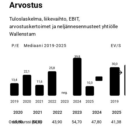
Arvostus
Tuloslaskelma, liikevaihto, EBIT,
arvostuskertoimet ja neljännesennusteet yhtiölle
Wallenstam
P/E
Mediaani 2019-2025
EV/S
M
39,8
32
30,0
25,8
22,1
17,8
13,4
11,6
10,3
neg.
2019
2020
2021
2022
2023
2024
2025
2019
20
19
2020
2021
2022
2023
2024
2025
19
2020
2021
2022
2023
2024
2025
60
Osakekurssi (SEK)
65,30
84,00
43,90
54,70
47,80
41,38