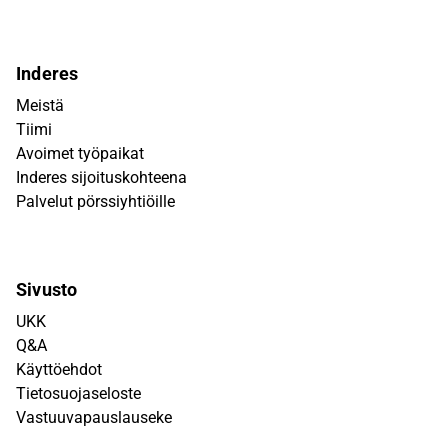
Inderes
Meistä
Tiimi
Avoimet työpaikat
Inderes sijoituskohteena
Palvelut pörssiyhtiöille
Sivusto
UKK
Q&A
Käyttöehdot
Tietosuojaseloste
Vastuuvapauslauseke