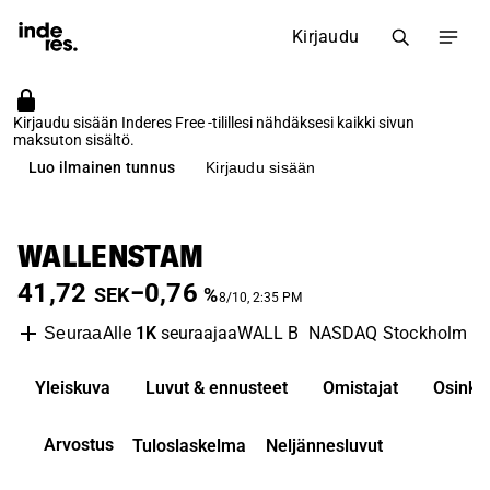
Kirjaudu
Kirjaudu sisään Inderes Free -tilillesi nähdäksesi kaikki sivun
maksuton sisältö.
Luo ilmainen tunnus
Kirjaudu sisään
WALLENSTAM
41,72
−0,76
SEK
%
8/10, 2:35 PM
Alle
1K
seuraajaa
WALL B
NASDAQ Stockholm
R
Seuraa
Yleiskuva
Luvut & ennusteet
Omistajat
Osinko
Arvostus
Tuloslaskelma
Neljännesluvut